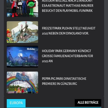
AUS DEM WELTALL NACH ZIRNDORF:
ESA-ASTRONAUT MATTHIAS MAURER
BESUCHT DEN PLAYMOBIL-FUNPARK
FREIZEITPARK PLOHN STELLT NEUHEIT
2025 NEBEN DEM DINOLAND VOR.
HOLIDAY PARK GERMANY KÜNDIGT
GROSSE FAMILIENACHTERBAHN FÜR 2
025 AN
PEPPA PIG PARK OINKTASTISCHE
PREMIERE IN GÜNZBURG
EUROPA
ALLE BEITRÄGE