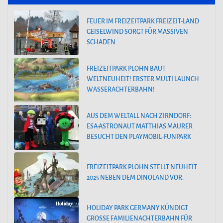
FEUER IM FREIZEITPARK FREIZEIT-LAND
GEISELWIND SORGT FÜR MASSIVEN
SCHADEN
FREIZEITPARK PLOHN BAUT
WELTNEUHEIT! ERSTER MULTI LAUNCH
WASSERACHTERBAHN!
AUS DEM WELTALL NACH ZIRNDORF:
ESA-ASTRONAUT MATTHIAS MAURER
BESUCHT DEN PLAYMOBIL-FUNPARK
FREIZEITPARK PLOHN STELLT NEUHEIT
2025 NEBEN DEM DINOLAND VOR.
HOLIDAY PARK GERMANY KÜNDIGT
GROSSE FAMILIENACHTERBAHN FÜR 2