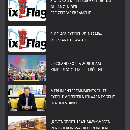
SIX FLAGS STARTET GRÖSSTE DIGITALE A
LLIANZ IN DER F
REIZEITPARKBRANCHE
SIX FLAGS EXECUTIVE IN IAAPA-
VORSTAND GEWÄHLT
LEGOLAND KOREA WURDE AM
KINDERTAG OFFIZIELL ERÖFFNET
MERLIN ENTERTAINMENTS CHIEF
EXECUTIV OFFICER NICK VARNEY GEHT
IN RUHESTAND
„REVENGE OF THE MUMMY“ WEGEN
RENOVIERUNGSARBEITEN IN DEN