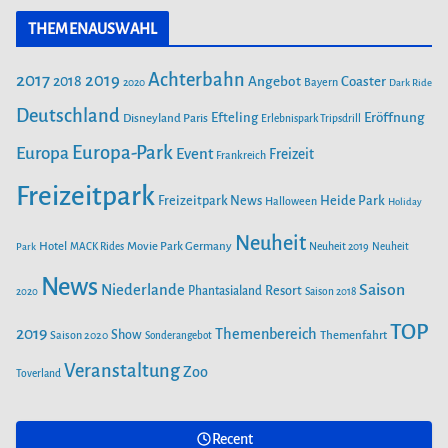
c
s
u
r
THEMENAUSWAHL
e
t
T
i
b
a
u
Achterbahn
2017
2019
2018
Angebot
Coaster
Bayern
2020
Dark Ride
o
g
b
e
o
Deutschland
r
e
Efteling
Eröffnung
Disneyland Paris
Erlebnispark Tripsdrill
n
k
a
Europa-Park
Europa
Event
Freizeit
Frankreich
m
Freizeitpark
Heide Park
Freizeitpark News
Halloween
Holiday
Neuheit
Hotel
Movie Park Germany
Park
MACK Rides
Neuheit 2019
Neuheit
News
Saison
Niederlande
Phantasialand
Resort
2020
Saison 2018
TOP
2019
Themenbereich
Show
Saison 2020
Themenfahrt
Sonderangebot
Veranstaltung
Zoo
Toverland
Recent