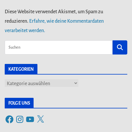
Diese Website verwendet Akismet, um Spam zu
reduzieren.
Erfahre, wie deine Kommentardaten
verarbeitet werden.
KATEGORIEN
K
a
t
FOLGE UNS
e
F
I
Y
X
g
a
n
o
o