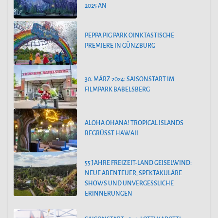
025 AN
PEPPA PIG PARK OINKTASTISCHE
PREMIERE IN GÜNZBURG
30. MÄRZ 2024: SAISONSTART IM
FILMPARK BABELSBERG
ALOHA OHANA! TROPICAL ISLANDS
BEGRÜSST HAWAII
55 JAHRE FREIZEIT-LAND GEISELWIND:
NEUE ABENTEUER, SPEKTAKULÄRE
SHOWS UND UNVERGESSLICHE
ERINNERUNGEN