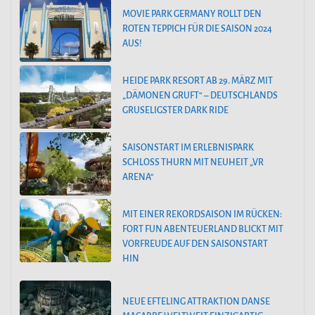
MOVIE PARK GERMANY ROLLT DEN
ROTEN TEPPICH FÜR DIE SAISON 2024
AUS!
HEIDE PARK RESORT AB 29. MÄRZ MIT
„DÄMONEN GRUFT“ – DEUTSCHLANDS
GRUSELIGSTER DARK RIDE
SAISONSTART IM ERLEBNISPARK
SCHLOSS THURN MIT NEUHEIT „VR
ARENA“
MIT EINER REKORDSAISON IM RÜCKEN:
FORT FUN ABENTEUERLAND BLICKT MIT
VORFREUDE AUF DEN SAISONSTART
HIN
NEUE EFTELING ATTRAKTION DANSE