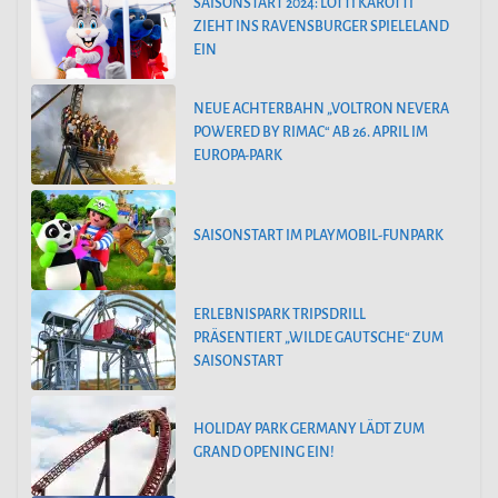
SAISONSTART 2024: LOTTI KAROTTI
ZIEHT INS RAVENSBURGER SPIELELAND
EIN
NEUE ACHTERBAHN „VOLTRON NEVERA
POWERED BY RIMAC“ AB 26. APRIL IM
EUROPA-PARK
SAISONSTART IM PLAYMOBIL-FUNPARK
ERLEBNISPARK TRIPSDRILL
PRÄSENTIERT „WILDE GAUTSCHE“ ZUM
SAISONSTART
HOLIDAY PARK GERMANY LÄDT ZUM
GRAND OPENING EIN!