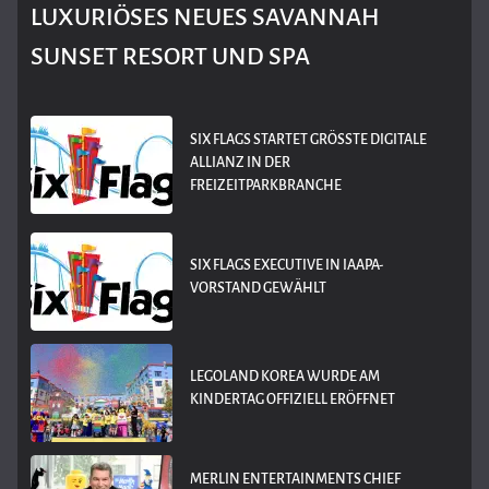
LUXURIÖSES NEUES SAVANNAH
SUNSET RESORT UND SPA
SIX FLAGS STARTET GRÖSSTE DIGITALE A
LLIANZ IN DER F
REIZEITPARKBRANCHE
SIX FLAGS EXECUTIVE IN IAAPA-
VORSTAND GEWÄHLT
LEGOLAND KOREA WURDE AM
KINDERTAG OFFIZIELL ERÖFFNET
MERLIN ENTERTAINMENTS CHIEF