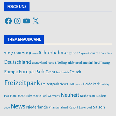
t
FOLGE UNS
e
F
I
Y
X
g
a
n
o
o
c
s
u
r
THEMENAUSWAHL
e
t
T
i
b
a
u
Achterbahn
2017
2019
2018
Angebot
Coaster
Bayern
2020
Dark Ride
o
g
b
e
o
Deutschland
r
e
Efteling
Eröffnung
Disneyland Paris
Erlebnispark Tripsdrill
n
k
a
Europa-Park
Europa
Event
Freizeit
Frankreich
m
Freizeitpark
Heide Park
Freizeitpark News
Halloween
Holiday
Neuheit
Hotel
Movie Park Germany
Park
MACK Rides
Neuheit 2019
Neuheit
News
Saison
Niederlande
Phantasialand
Resort
2020
Saison 2018