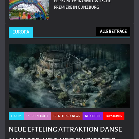
PEPPA PIG PARK OINKTASTISCHE
PREMIERE IN GÜNZBURG
EUROPA
ALLE BEITRÄGE
EUROPA
FAHRGESCHÄFTE
FREIZEITPARK NEWS
NEUHEITEN
TOP STORIES
NEUE EFTELING ATTRAKTION DANSE