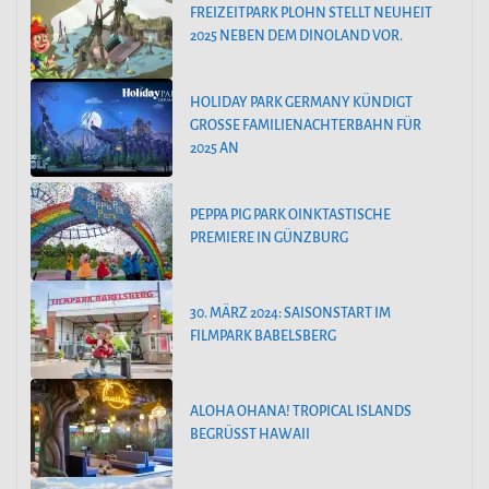
FREIZEITPARK PLOHN STELLT NEUHEIT
2025 NEBEN DEM DINOLAND VOR.
HOLIDAY PARK GERMANY KÜNDIGT
GROSSE FAMILIENACHTERBAHN FÜR 2
025 AN
PEPPA PIG PARK OINKTASTISCHE
PREMIERE IN GÜNZBURG
30. MÄRZ 2024: SAISONSTART IM
FILMPARK BABELSBERG
ALOHA OHANA! TROPICAL ISLANDS
BEGRÜSST HAWAII