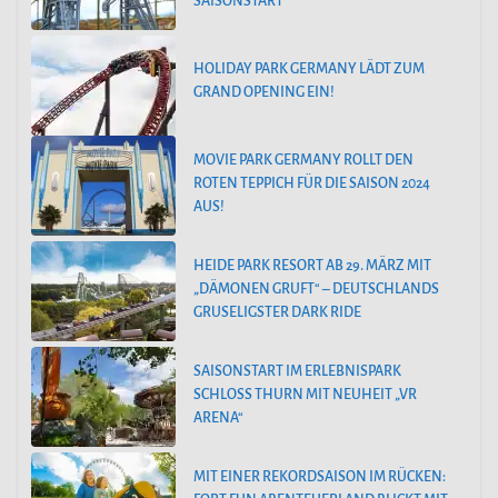
SAISONSTART
HOLIDAY PARK GERMANY LÄDT ZUM
GRAND OPENING EIN!
MOVIE PARK GERMANY ROLLT DEN
ROTEN TEPPICH FÜR DIE SAISON 2024
AUS!
HEIDE PARK RESORT AB 29. MÄRZ MIT
„DÄMONEN GRUFT“ – DEUTSCHLANDS
GRUSELIGSTER DARK RIDE
SAISONSTART IM ERLEBNISPARK
SCHLOSS THURN MIT NEUHEIT „VR
ARENA“
MIT EINER REKORDSAISON IM RÜCKEN: