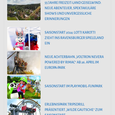
55 JAHRE FREIZEIT-LAND GEISELWIND:
NEUE ABENTEUER, SPEKTAKULÄRE
SHOWS UND UNVERGESSLICHE
ERINNERUNGEN
SAISONSTART 2024: LOTTI KAROTTI
ZIEHT INS RAVENSBURGER SPIELELAND
EIN
NEUE ACHTERBAHN „VOLTRON NEVERA
POWERED BY RIMAC“ AB 26. APRIL IM
EUROPA-PARK
SAISONSTART IM PLAYMOBIL-FUNPARK
ERLEBNISPARK TRIPSDRILL
PRÄSENTIERT „WILDE GAUTSCHE“ ZUM