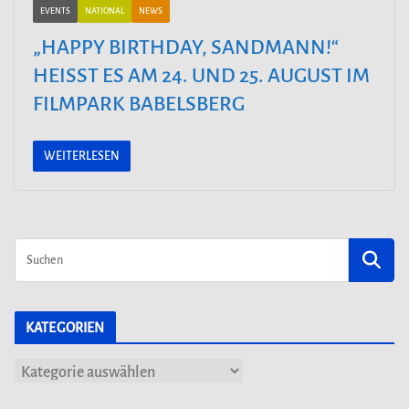
EVENTS
NATIONAL
NEWS
„HAPPY BIRTHDAY, SANDMANN!“
HEISST ES AM 24. UND 25. AUGUST IM F
ILMPARK BABELSBERG
WEITERLESEN
KATEGORIEN
K
a