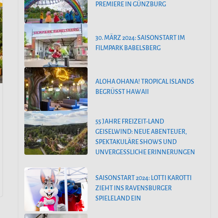
PREMIERE IN GÜNZBURG
30. MÄRZ 2024: SAISONSTART IM
FILMPARK BABELSBERG
ALOHA OHANA! TROPICAL ISLANDS
BEGRÜSST HAWAII
55 JAHRE FREIZEIT-LAND
GEISELWIND: NEUE ABENTEUER,
SPEKTAKULÄRE SHOWS UND
UNVERGESSLICHE ERINNERUNGEN
SAISONSTART 2024: LOTTI KAROTTI
ZIEHT INS RAVENSBURGER
SPIELELAND EIN