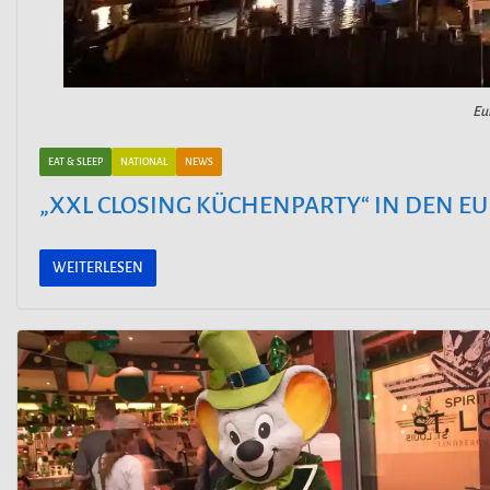
Eu
EAT & SLEEP
NATIONAL
NEWS
„XXL CLOSING KÜCHENPARTY“ IN DEN E
WEITERLESEN