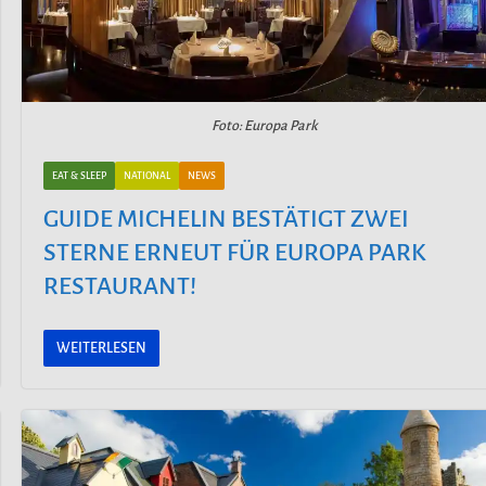
Foto: Europa Park
EAT & SLEEP
NATIONAL
NEWS
GUIDE MICHELIN BESTÄTIGT ZWEI
STERNE ERNEUT FÜR EUROPA PARK
RESTAURANT!
WEITERLESEN