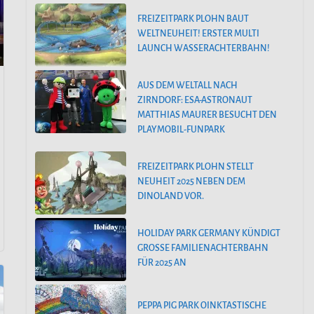
FREIZEITPARK PLOHN BAUT
WELTNEUHEIT! ERSTER MULTI
LAUNCH WASSERACHTERBAHN!
AUS DEM WELTALL NACH
ZIRNDORF: ESA-ASTRONAUT
MATTHIAS MAURER BESUCHT DEN
PLAYMOBIL-FUNPARK
FREIZEITPARK PLOHN STELLT
NEUHEIT 2025 NEBEN DEM
DINOLAND VOR.
HOLIDAY PARK GERMANY KÜNDIGT
GROSSE FAMILIENACHTERBAHN F
ÜR 2025 AN
PEPPA PIG PARK OINKTASTISCHE