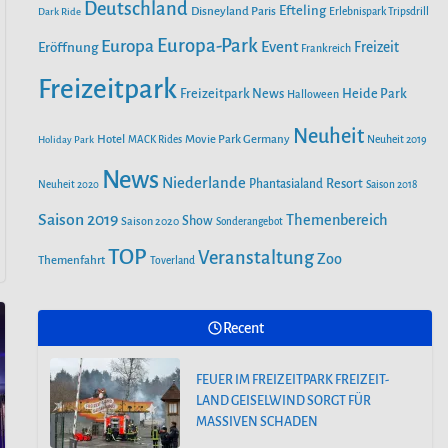
o
r
Deutschland
e
Efteling
Disneyland Paris
Dark Ride
Erlebnispark Tripsdrill
n
k
a
Europa-Park
Europa
Event
Eröffnung
Freizeit
Frankreich
m
Freizeitpark
Heide Park
Freizeitpark News
Halloween
Neuheit
Hotel
Movie Park Germany
Holiday Park
MACK Rides
Neuheit 2019
News
Niederlande
Phantasialand
Resort
Neuheit 2020
Saison 2018
Saison 2019
Themenbereich
Show
Saison 2020
Sonderangebot
TOP
Veranstaltung
Zoo
Themenfahrt
Toverland
Recent
FEUER IM FREIZEITPARK FREIZEIT-
LAND GEISELWIND SORGT FÜR
MASSIVEN SCHADEN