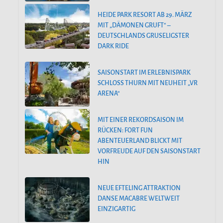
HEIDE PARK RESORT AB 29. MÄRZ
MIT „DÄMONEN GRUFT“ –
DEUTSCHLANDS GRUSELIGSTER
DARK RIDE
SAISONSTART IM ERLEBNISPARK
SCHLOSS THURN MIT NEUHEIT „VR
ARENA“
MIT EINER REKORDSAISON IM
RÜCKEN: FORT FUN
ABENTEUERLAND BLICKT MIT
VORFREUDE AUF DEN SAISONSTART
HIN
NEUE EFTELING ATTRAKTION
DANSE MACABRE WELTWEIT
EINZIGARTIG