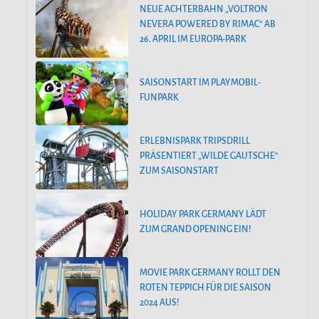
NEUE ACHTERBAHN „VOLTRON
NEVERA POWERED BY RIMAC“ AB
26. APRIL IM EUROPA-PARK
SAISONSTART IM PLAYMOBIL-
FUNPARK
ERLEBNISPARK TRIPSDRILL
PRÄSENTIERT „WILDE GAUTSCHE“
ZUM SAISONSTART
HOLIDAY PARK GERMANY LÄDT
ZUM GRAND OPENING EIN!
MOVIE PARK GERMANY ROLLT DEN
ROTEN TEPPICH FÜR DIE SAISON
2024 AUS!