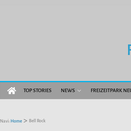
Zum
Inhalt
springen
TOP STORIES
NEWS
FREIZEITPARK NE
Bell Rock
Navi:
Home