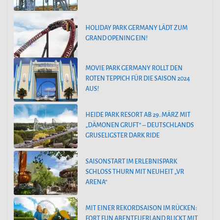
HOLIDAY PARK GERMANY LÄDT ZUM
GRAND OPENING EIN!
MOVIE PARK GERMANY ROLLT DEN
ROTEN TEPPICH FÜR DIE SAISON 2024
AUS!
HEIDE PARK RESORT AB 29. MÄRZ MIT
„DÄMONEN GRUFT“ – DEUTSCHLANDS
GRUSELIGSTER DARK RIDE
SAISONSTART IM ERLEBNISPARK
SCHLOSS THURN MIT NEUHEIT „VR
ARENA“
MIT EINER REKORDSAISON IM RÜCKEN:
FORT FUN ABENTEUERLAND BLICKT MIT