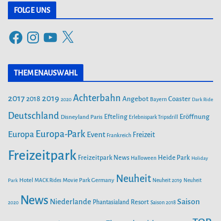
t
FOLGE UNS
e
F
I
Y
X
g
a
n
o
o
c
s
u
r
THEMENAUSWAHL
e
t
T
i
b
a
u
Achterbahn
2017
2019
2018
Angebot
Coaster
Bayern
2020
Dark Ride
o
g
b
e
o
Deutschland
r
e
Efteling
Eröffnung
Disneyland Paris
Erlebnispark Tripsdrill
n
k
a
Europa-Park
Europa
Event
Freizeit
Frankreich
m
Freizeitpark
Heide Park
Freizeitpark News
Halloween
Holiday
Neuheit
Hotel
Movie Park Germany
Park
MACK Rides
Neuheit 2019
Neuheit
News
Saison
Niederlande
Phantasialand
Resort
2020
Saison 2018