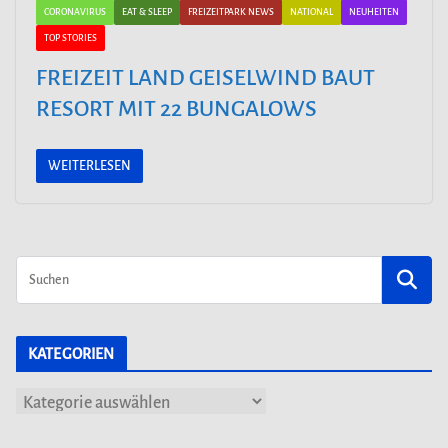
CORONAVIRUS
EAT & SLEEP
FREIZEITPARK NEWS
NATIONAL
NEUHEITEN
TOP STORIES
FREIZEIT LAND GEISELWIND BAUT
RESORT MIT 22 BUNGALOWS
WEITERLESEN
KATEGORIEN
K
a