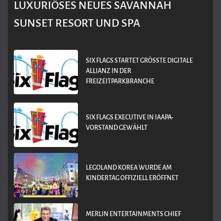
LUXURIÖSES NEUES SAVANNAH
SUNSET RESORT UND SPA
SIX FLAGS STARTET GRÖSSTE DIGITALE A
LLIANZ IN DER F
REIZEITPARKBRANCHE
SIX FLAGS EXECUTIVE IN IAAPA-
VORSTAND GEWÄHLT
LEGOLAND KOREA WURDE AM
KINDERTAG OFFIZIELL ERÖFFNET
MERLIN ENTERTAINMENTS CHIEF