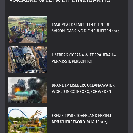
MACABRE WELTWEIT EINZIGARTIG
FAMILYPARK STARTET IN DIE NEUE
SAISON: DAS SIND DIE NEUHEITEN 2024
LISEBERG: OCEANA WIEDERAUFBAU –
VERMISSTE PERSON TOT
BRAND IM LISEBERG OCEANA WATER
WORLD IN GÖTEBORG, SCHWEDEN
FREIZEITPARK TOVERLAND ERZIELT
BESUCHERREKORD IM JAHR 2023