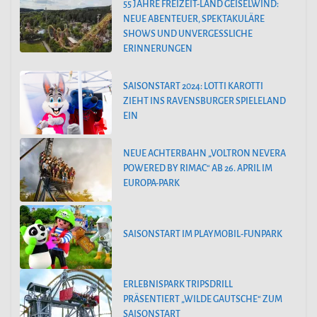
55 JAHRE FREIZEIT-LAND GEISELWIND:
NEUE ABENTEUER, SPEKTAKULÄRE
SHOWS UND UNVERGESSLICHE
ERINNERUNGEN
SAISONSTART 2024: LOTTI KAROTTI
ZIEHT INS RAVENSBURGER SPIELELAND
EIN
NEUE ACHTERBAHN „VOLTRON NEVERA
POWERED BY RIMAC“ AB 26. APRIL IM
EUROPA-PARK
SAISONSTART IM PLAYMOBIL-FUNPARK
ERLEBNISPARK TRIPSDRILL
PRÄSENTIERT „WILDE GAUTSCHE“ ZUM
SAISONSTART