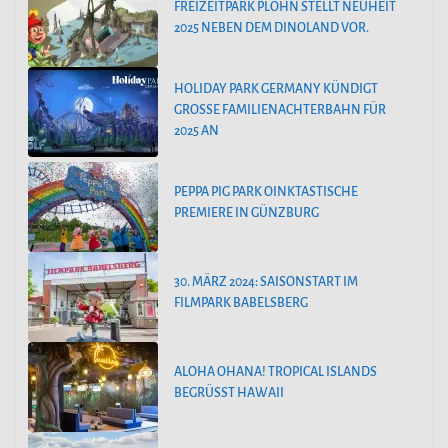
FREIZEITPARK PLOHN STELLT NEUHEIT
2025 NEBEN DEM DINOLAND VOR.
HOLIDAY PARK GERMANY KÜNDIGT
GROSSE FAMILIENACHTERBAHN FÜR 2
025 AN
PEPPA PIG PARK OINKTASTISCHE
PREMIERE IN GÜNZBURG
30. MÄRZ 2024: SAISONSTART IM
FILMPARK BABELSBERG
ALOHA OHANA! TROPICAL ISLANDS
BEGRÜSST HAWAII