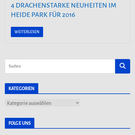
4 DRACHENSTARKE NEUHEITEN IM
HEIDE PARK FÜR 2016
WEITERLESEN
KATEGORIEN
K
a
t
FOLGE UNS
e