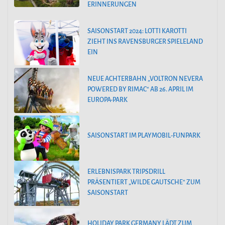
ERINNERUNGEN
SAISONSTART 2024: LOTTI KAROTTI
ZIEHT INS RAVENSBURGER SPIELELAND
EIN
NEUE ACHTERBAHN „VOLTRON NEVERA
POWERED BY RIMAC“ AB 26. APRIL IM
EUROPA-PARK
SAISONSTART IM PLAYMOBIL-FUNPARK
ERLEBNISPARK TRIPSDRILL
PRÄSENTIERT „WILDE GAUTSCHE“ ZUM
SAISONSTART
HOLIDAY PARK GERMANY LÄDT ZUM