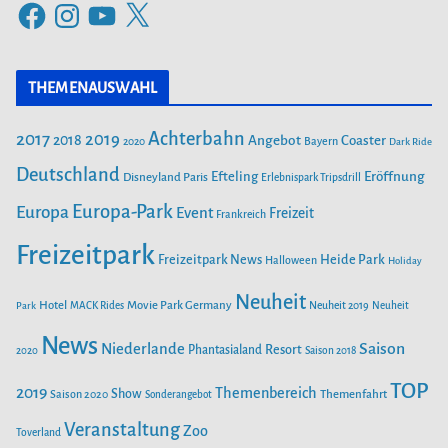
F
I
Y
X
g
a
n
o
o
c
s
u
r
THEMENAUSWAHL
e
t
T
i
b
a
u
Achterbahn
2017
2019
2018
Angebot
Coaster
Bayern
2020
Dark Ride
o
g
b
e
o
Deutschland
r
e
Efteling
Eröffnung
Disneyland Paris
Erlebnispark Tripsdrill
n
k
a
Europa-Park
Europa
Event
Freizeit
Frankreich
m
Freizeitpark
Heide Park
Freizeitpark News
Halloween
Holiday
Neuheit
Hotel
Movie Park Germany
Park
MACK Rides
Neuheit 2019
Neuheit
News
Saison
Niederlande
Phantasialand
Resort
2020
Saison 2018
TOP
2019
Themenbereich
Show
Saison 2020
Themenfahrt
Sonderangebot
Veranstaltung
Zoo
Toverland