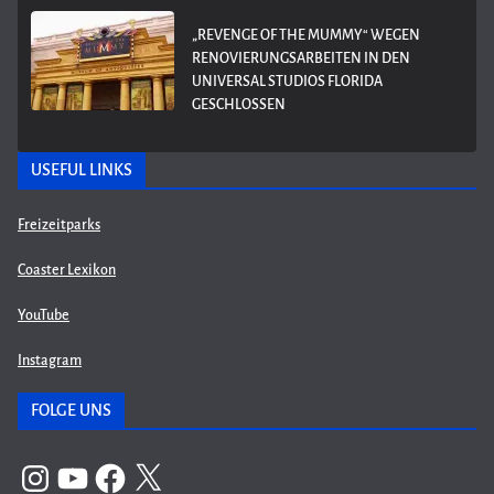
„REVENGE OF THE MUMMY“ WEGEN
RENOVIERUNGSARBEITEN IN DEN
UNIVERSAL STUDIOS FLORIDA
GESCHLOSSEN
USEFUL LINKS
Freizeitparks
Coaster Lexikon
YouTube
Instagram
FOLGE UNS
Instagram
YouTube
Facebook
X