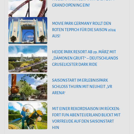
GRAND OPENING EIN!
MOVIE PARK GERMANY ROLLT DEN
ROTEN TEPPICH FÜR DIE SAISON 2024
AUS!
HEIDE PARK RESORT AB 29. MÄRZ MIT
„DÄMONEN GRUFT“ – DEUTSCHLANDS
GRUSELIGSTER DARK RIDE
SAISONSTART IM ERLEBNISPARK
SCHLOSS THURN MIT NEUHEIT „VR
ARENA“
MIT EINER REKORDSAISON IM RÜCKEN:
FORT FUN ABENTEUERLAND BLICKT MIT
VORFREUDE AUF DEN SAISONSTART
HIN