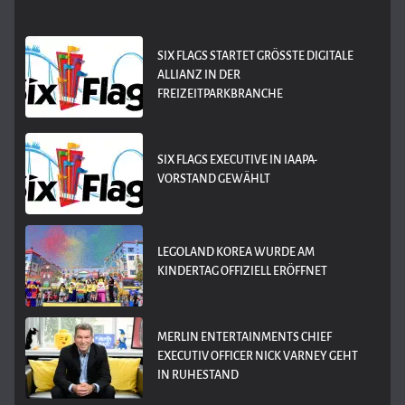
SIX FLAGS STARTET GRÖSSTE DIGITALE A
LLIANZ IN DER F
REIZEITPARKBRANCHE
SIX FLAGS EXECUTIVE IN IAAPA-
VORSTAND GEWÄHLT
LEGOLAND KOREA WURDE AM
KINDERTAG OFFIZIELL ERÖFFNET
MERLIN ENTERTAINMENTS CHIEF
EXECUTIV OFFICER NICK VARNEY GEHT
IN RUHESTAND