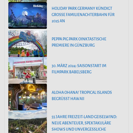
HOLIDAY PARK GERMANY KÜNDIGT
GROSSE FAMILIENACHTERBAHN FÜR 2
025 AN
PEPPA PIG PARK OINKTASTISCHE
PREMIERE IN GÜNZBURG
30. MÄRZ 2024: SAISONSTART IM
FILMPARK BABELSBERG
ALOHA OHANA! TROPICAL ISLANDS
BEGRÜSST HAWAII
55 JAHRE FREIZEIT-LAND GEISELWIND:
NEUE ABENTEUER, SPEKTAKULÄRE
SHOWS UND UNVERGESSLICHE