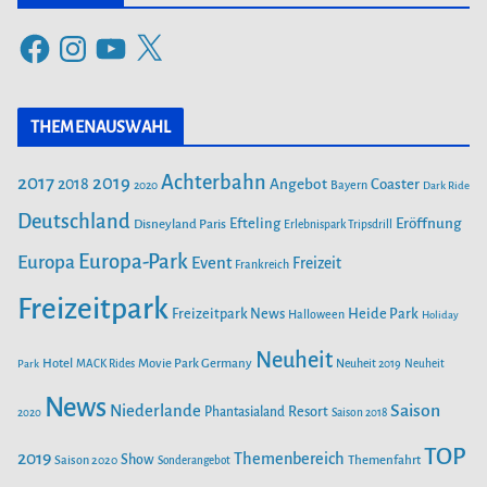
e
F
I
Y
X
g
a
n
o
o
c
s
u
r
THEMENAUSWAHL
e
t
T
i
b
a
u
Achterbahn
2017
2019
2018
Angebot
Coaster
Bayern
2020
Dark Ride
o
g
b
e
o
Deutschland
r
e
Efteling
Eröffnung
Disneyland Paris
Erlebnispark Tripsdrill
n
k
a
Europa-Park
Europa
Event
Freizeit
Frankreich
m
Freizeitpark
Heide Park
Freizeitpark News
Halloween
Holiday
Neuheit
Hotel
Movie Park Germany
Park
MACK Rides
Neuheit 2019
Neuheit
News
Saison
Niederlande
Phantasialand
Resort
2020
Saison 2018
TOP
2019
Themenbereich
Show
Saison 2020
Themenfahrt
Sonderangebot