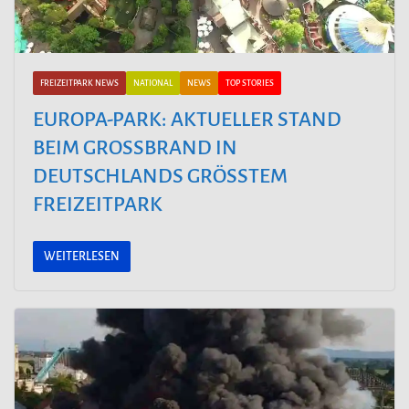
FREIZEITPARK NEWS
NATIONAL
NEWS
TOP STORIES
EUROPA-PARK: AKTUELLER STAND
BEIM GROSSBRAND IN
DEUTSCHLANDS GRÖSSTEM
FREIZEITPARK
WEITERLESEN