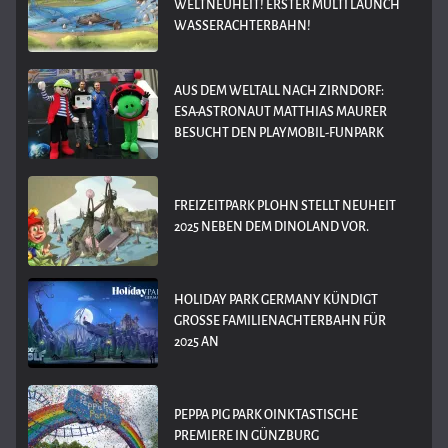
WELTNEUHEIT! ERSTER MULTI LAUNCH
WASSERACHTERBAHN!
AUS DEM WELTALL NACH ZIRNDORF:
ESA-ASTRONAUT MATTHIAS MAURER
BESUCHT DEN PLAYMOBIL-FUNPARK
FREIZEITPARK PLOHN STELLT NEUHEIT
2025 NEBEN DEM DINOLAND VOR.
HOLIDAY PARK GERMANY KÜNDIGT
GROSSE FAMILIENACHTERBAHN FÜR 2
025 AN
PEPPA PIG PARK OINKTASTISCHE
PREMIERE IN GÜNZBURG