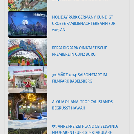
HOLIDAY PARK GERMANY KÜNDIGT
GROSSE FAMILIENACHTERBAHN FÜR 2
025 AN
PEPPA PIG PARK OINKTASTISCHE
PREMIERE IN GÜNZBURG
30. MÄRZ 2024: SAISONSTART IM
FILMPARK BABELSBERG
ALOHA OHANA! TROPICAL ISLANDS
BEGRÜSST HAWAII
55 JAHRE FREIZEIT-LAND GEISELWIND:
NEUE ABENTEUER, SPEKTAKULÄRE