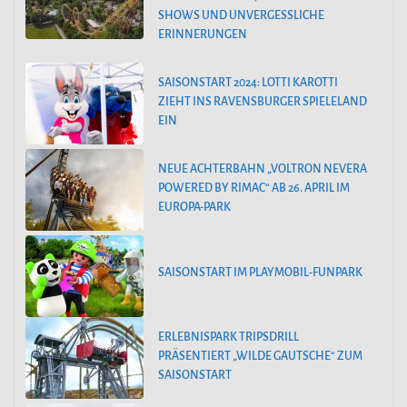
SHOWS UND UNVERGESSLICHE
ERINNERUNGEN
SAISONSTART 2024: LOTTI KAROTTI
ZIEHT INS RAVENSBURGER SPIELELAND
EIN
NEUE ACHTERBAHN „VOLTRON NEVERA
POWERED BY RIMAC“ AB 26. APRIL IM
EUROPA-PARK
SAISONSTART IM PLAYMOBIL-FUNPARK
ERLEBNISPARK TRIPSDRILL
PRÄSENTIERT „WILDE GAUTSCHE“ ZUM
SAISONSTART