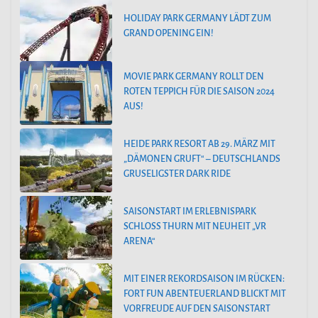
HOLIDAY PARK GERMANY LÄDT ZUM
GRAND OPENING EIN!
MOVIE PARK GERMANY ROLLT DEN
ROTEN TEPPICH FÜR DIE SAISON 2024
AUS!
HEIDE PARK RESORT AB 29. MÄRZ MIT
„DÄMONEN GRUFT“ – DEUTSCHLANDS
GRUSELIGSTER DARK RIDE
SAISONSTART IM ERLEBNISPARK
SCHLOSS THURN MIT NEUHEIT „VR
ARENA“
MIT EINER REKORDSAISON IM RÜCKEN:
FORT FUN ABENTEUERLAND BLICKT MIT
VORFREUDE AUF DEN SAISONSTART