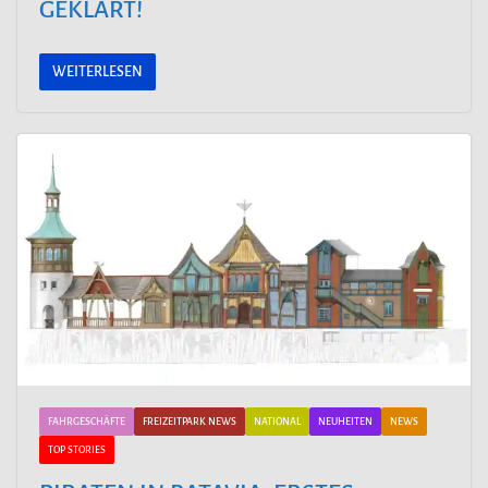
GEKLÄRT!
WEITERLESEN
FAHRGESCHÄFTE
FREIZEITPARK NEWS
NATIONAL
NEUHEITEN
NEWS
TOP STORIES