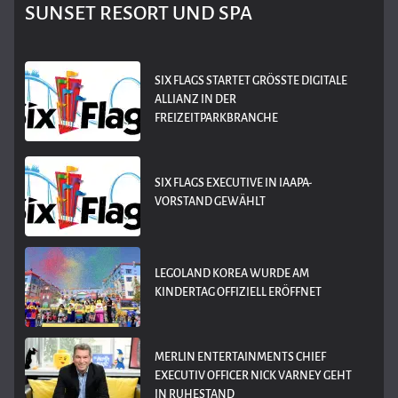
SUNSET RESORT UND SPA
SIX FLAGS STARTET GRÖSSTE DIGITALE A
LLIANZ IN DER F
REIZEITPARKBRANCHE
SIX FLAGS EXECUTIVE IN IAAPA-
VORSTAND GEWÄHLT
LEGOLAND KOREA WURDE AM
KINDERTAG OFFIZIELL ERÖFFNET
MERLIN ENTERTAINMENTS CHIEF
EXECUTIV OFFICER NICK VARNEY GEHT
IN RUHESTAND