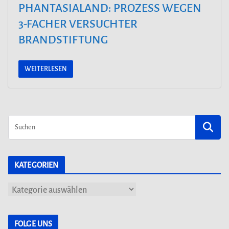
PHANTASIALAND: PROZESS WEGEN 3
-FACHER VERSUCHTER B
RANDSTIFTUNG
WEITERLESEN
KATEGORIEN
K
a
t
FOLGE UNS