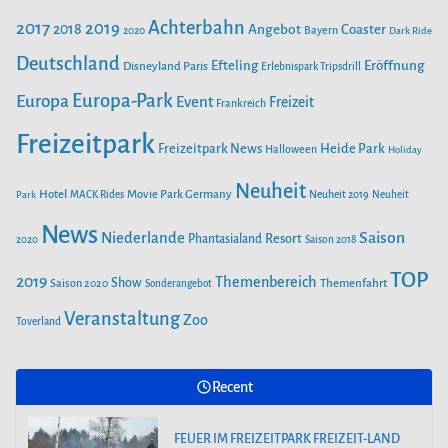
i
b
a
u
Achterbahn
2017
2019
2018
Angebot
Coaster
Bayern
2020
Dark Ride
o
g
b
e
o
Deutschland
r
e
Efteling
Eröffnung
Disneyland Paris
Erlebnispark Tripsdrill
n
k
a
Europa-Park
Europa
Event
Freizeit
Frankreich
m
Freizeitpark
Heide Park
Freizeitpark News
Halloween
Holiday
Neuheit
Hotel
Movie Park Germany
Park
MACK Rides
Neuheit 2019
Neuheit
News
Saison
Niederlande
Phantasialand
Resort
2020
Saison 2018
TOP
2019
Themenbereich
Show
Saison 2020
Themenfahrt
Sonderangebot
Veranstaltung
Zoo
Toverland
Recent
FEUER IM FREIZEITPARK FREIZEIT-LAND