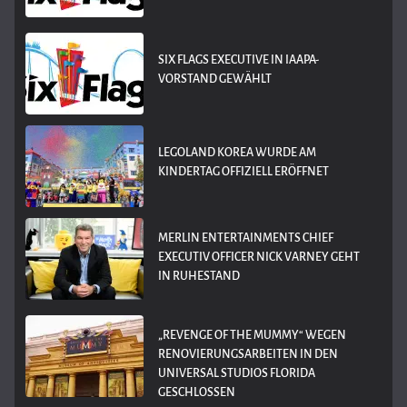
SIX FLAGS EXECUTIVE IN IAAPA-
VORSTAND GEWÄHLT
LEGOLAND KOREA WURDE AM
KINDERTAG OFFIZIELL ERÖFFNET
MERLIN ENTERTAINMENTS CHIEF
EXECUTIV OFFICER NICK VARNEY GEHT
IN RUHESTAND
„REVENGE OF THE MUMMY“ WEGEN
RENOVIERUNGSARBEITEN IN DEN
UNIVERSAL STUDIOS FLORIDA
GESCHLOSSEN