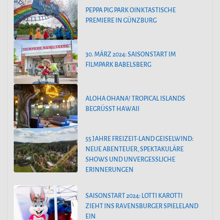
PEPPA PIG PARK OINKTASTISCHE
PREMIERE IN GÜNZBURG
30. MÄRZ 2024: SAISONSTART IM
FILMPARK BABELSBERG
ALOHA OHANA! TROPICAL ISLANDS
BEGRÜSST HAWAII
55 JAHRE FREIZEIT-LAND GEISELWIND:
NEUE ABENTEUER, SPEKTAKULÄRE
SHOWS UND UNVERGESSLICHE
ERINNERUNGEN
SAISONSTART 2024: LOTTI KAROTTI
ZIEHT INS RAVENSBURGER SPIELELAND
EIN