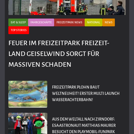
EAT & SLEEP
FAHRGESCHÄFTE
FREIZEITPARK NEWS
NATIONAL
NEWS
TOP STORIES
FEUER IM FREIZEITPARK FREIZEIT-
LAND GEISELWIND SORGT FÜR
MASSIVEN SCHADEN
FREIZEITPARK PLOHN BAUT
WELTNEUHEIT! ERSTER MULTI LAUNCH
WASSERACHTERBAHN!
AUS DEM WELTALL NACH ZIRNDORF:
ESA-ASTRONAUT MATTHIAS MAURER
BESUCHT DEN PLAYMOBIL-FUNPARK