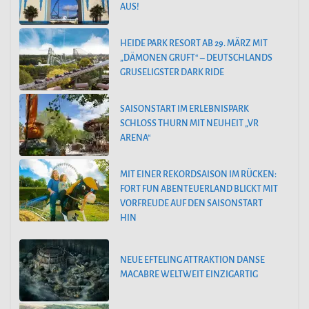
AUS!
HEIDE PARK RESORT AB 29. MÄRZ MIT
„DÄMONEN GRUFT“ – DEUTSCHLANDS
GRUSELIGSTER DARK RIDE
SAISONSTART IM ERLEBNISPARK
SCHLOSS THURN MIT NEUHEIT „VR
ARENA“
MIT EINER REKORDSAISON IM RÜCKEN:
FORT FUN ABENTEUERLAND BLICKT MIT
VORFREUDE AUF DEN SAISONSTART
HIN
NEUE EFTELING ATTRAKTION DANSE
MACABRE WELTWEIT EINZIGARTIG