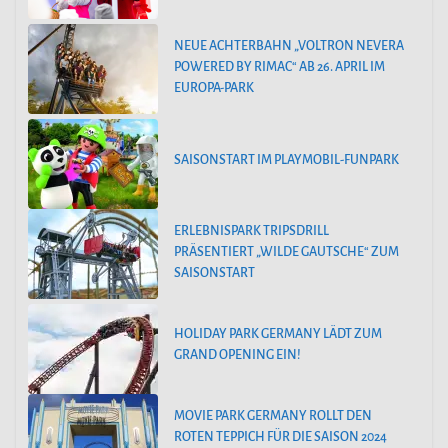
NEUE ACHTERBAHN „VOLTRON NEVERA
POWERED BY RIMAC“ AB 26. APRIL IM
EUROPA-PARK
SAISONSTART IM PLAYMOBIL-FUNPARK
ERLEBNISPARK TRIPSDRILL
PRÄSENTIERT „WILDE GAUTSCHE“ ZUM
SAISONSTART
HOLIDAY PARK GERMANY LÄDT ZUM
GRAND OPENING EIN!
MOVIE PARK GERMANY ROLLT DEN
ROTEN TEPPICH FÜR DIE SAISON 2024