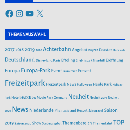
e
F
I
Y
X
g
a
n
o
o
c
s
u
r
THEMENAUSWAHL
e
t
T
i
b
a
u
Achterbahn
2017
2019
2018
Angebot
Coaster
Bayern
2020
Dark Ride
o
g
b
e
o
Deutschland
r
e
Efteling
Eröffnung
Disneyland Paris
Erlebnispark Tripsdrill
n
k
a
Europa-Park
Europa
Event
Freizeit
Frankreich
m
Freizeitpark
Heide Park
Freizeitpark News
Halloween
Holiday
Neuheit
Hotel
Movie Park Germany
Park
MACK Rides
Neuheit 2019
Neuheit
News
Saison
Niederlande
Phantasialand
Resort
2020
Saison 2018
TOP
2019
Themenbereich
Show
Saison 2020
Themenfahrt
Sonderangebot