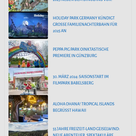
HOLIDAY PARK GERMANY KÜNDIGT
GROSSE FAMILIENACHTERBAHN FÜR 2
025 AN
PEPPA PIG PARK OINKTASTISCHE
PREMIERE IN GÜNZBURG
30. MÄRZ 2024: SAISONSTART IM
FILMPARK BABELSBERG
ALOHA OHANA! TROPICAL ISLANDS
BEGRÜSST HAWAII
55 JAHRE FREIZEIT-LAND GEISELWIND:
NEUE ABENTEUER, SPEKTAKULÄRE