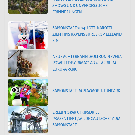
SHOWS UND UNVERGESSLICHE
ERINNERUNGEN
SAISONSTART 2024: LOTTI KAROTTI
ZIEHT INS RAVENSBURGER SPIELELAND
EIN
NEUE ACHTERBAHN „VOLTRON NEVERA
POWERED BY RIMAC“ AB 26. APRIL IM
EUROPA-PARK
SAISONSTART IM PLAYMOBIL-FUNPARK
ERLEBNISPARK TRIPSDRILL
PRÄSENTIERT „WILDE GAUTSCHE“ ZUM
SAISONSTART