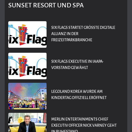
SUNSET RESORT UND SPA
SIX FLAGS STARTET GRÖSSTE DIGITALE A
LLIANZ IN DER F
REIZEITPARKBRANCHE
SIX FLAGS EXECUTIVE IN IAAPA-
VORSTAND GEWÄHLT
LEGOLAND KOREA WURDE AM
KINDERTAG OFFIZIELL ERÖFFNET
MERLIN ENTERTAINMENTS CHIEF
EXECUTIV OFFICER NICK VARNEY GEHT
IN RUHESTAND