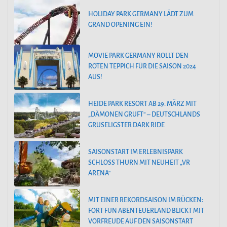
HOLIDAY PARK GERMANY LÄDT ZUM
GRAND OPENING EIN!
MOVIE PARK GERMANY ROLLT DEN
ROTEN TEPPICH FÜR DIE SAISON 2024
AUS!
HEIDE PARK RESORT AB 29. MÄRZ MIT
„DÄMONEN GRUFT“ – DEUTSCHLANDS
GRUSELIGSTER DARK RIDE
SAISONSTART IM ERLEBNISPARK
SCHLOSS THURN MIT NEUHEIT „VR
ARENA“
MIT EINER REKORDSAISON IM RÜCKEN:
FORT FUN ABENTEUERLAND BLICKT MIT
VORFREUDE AUF DEN SAISONSTART