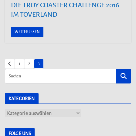
DIE TROY COASTER CHALLENGE 2016
IM TOVERLAND
WEITERLESEN
SEITENNUMMERIERUNG
1
2
3
DER
BEITRÄGE
KATEGORIEN
K
a
t
FOLGE UNS