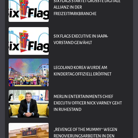
SIX FLAGS STARTET GRÖSSTE DIGITALE A
LLIANZ IN DER F
REIZEITPARKBRANCHE
SIX FLAGS EXECUTIVE IN IAAPA-
VORSTAND GEWÄHLT
LEGOLAND KOREA WURDE AM
KINDERTAG OFFIZIELL ERÖFFNET
MERLIN ENTERTAINMENTS CHIEF
EXECUTIV OFFICER NICK VARNEY GEHT
IN RUHESTAND
„REVENGE OF THE MUMMY“ WEGEN
RENOVIERUNGSARBEITEN IN DEN