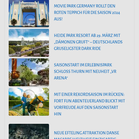
MOVIE PARK GERMANY ROLLT DEN
ROTEN TEPPICH FÜR DIE SAISON 2024
AUS!
HEIDE PARK RESORT AB 29. MÄRZ MIT
„DÄMONEN GRUFT“ – DEUTSCHLANDS
GRUSELIGSTER DARK RIDE
SAISONSTART IM ERLEBNISPARK
SCHLOSS THURN MIT NEUHEIT „VR
ARENA“
MIT EINER REKORDSAISON IM RÜCKEN:
FORT FUN ABENTEUERLAND BLICKT MIT
VORFREUDE AUF DEN SAISONSTART
HIN
NEUE EFTELING ATTRAKTION DANSE