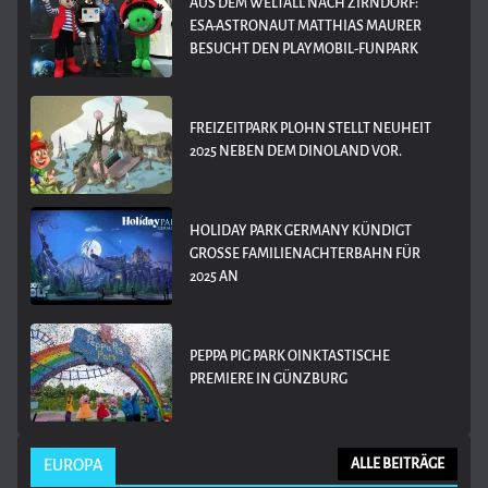
AUS DEM WELTALL NACH ZIRNDORF:
ESA-ASTRONAUT MATTHIAS MAURER
BESUCHT DEN PLAYMOBIL-FUNPARK
FREIZEITPARK PLOHN STELLT NEUHEIT
2025 NEBEN DEM DINOLAND VOR.
HOLIDAY PARK GERMANY KÜNDIGT
GROSSE FAMILIENACHTERBAHN FÜR 2
025 AN
PEPPA PIG PARK OINKTASTISCHE
PREMIERE IN GÜNZBURG
EUROPA
ALLE BEITRÄGE