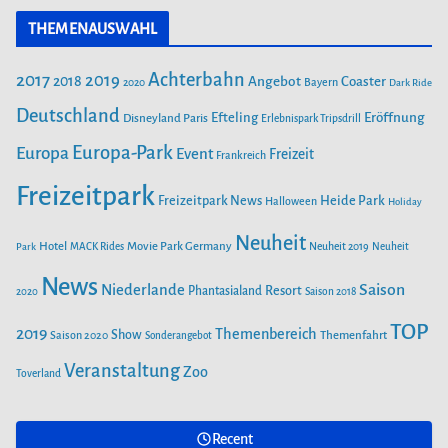
c
s
u
r
THEMENAUSWAHL
e
t
T
i
b
a
u
Achterbahn
2017
2019
2018
Angebot
Coaster
Bayern
2020
Dark Ride
o
g
b
e
o
Deutschland
r
e
Efteling
Eröffnung
Disneyland Paris
Erlebnispark Tripsdrill
n
k
a
Europa-Park
Europa
Event
Freizeit
Frankreich
m
Freizeitpark
Heide Park
Freizeitpark News
Halloween
Holiday
Neuheit
Hotel
Movie Park Germany
Park
MACK Rides
Neuheit 2019
Neuheit
News
Saison
Niederlande
Phantasialand
Resort
2020
Saison 2018
TOP
2019
Themenbereich
Show
Saison 2020
Themenfahrt
Sonderangebot
Veranstaltung
Zoo
Toverland
Recent