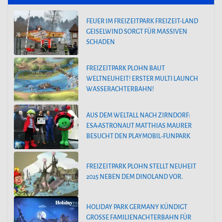
FEUER IM FREIZEITPARK FREIZEIT-LAND
GEISELWIND SORGT FÜR MASSIVEN
SCHADEN
FREIZEITPARK PLOHN BAUT
WELTNEUHEIT! ERSTER MULTI LAUNCH
WASSERACHTERBAHN!
AUS DEM WELTALL NACH ZIRNDORF:
ESA-ASTRONAUT MATTHIAS MAURER
BESUCHT DEN PLAYMOBIL-FUNPARK
FREIZEITPARK PLOHN STELLT NEUHEIT
2025 NEBEN DEM DINOLAND VOR.
HOLIDAY PARK GERMANY KÜNDIGT
GROSSE FAMILIENACHTERBAHN FÜR 2