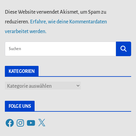
Diese Website verwendet Akismet, um Spam zu
reduzieren.
Erfahre, wie deine Kommentardaten
verarbeitet werden.
KATEGORIEN
K
a
t
FOLGE UNS
e
F
I
Y
X
g
a
n
o
o