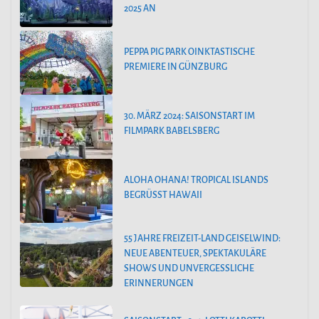
025 AN
PEPPA PIG PARK OINKTASTISCHE
PREMIERE IN GÜNZBURG
30. MÄRZ 2024: SAISONSTART IM
FILMPARK BABELSBERG
ALOHA OHANA! TROPICAL ISLANDS
BEGRÜSST HAWAII
55 JAHRE FREIZEIT-LAND GEISELWIND:
NEUE ABENTEUER, SPEKTAKULÄRE
SHOWS UND UNVERGESSLICHE
ERINNERUNGEN