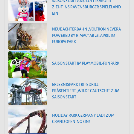
SAISONSTART 2024: LOTTI KAROTTI
ZIEHT INS RAVENSBURGER SPIELELAND
EIN
NEUE ACHTERBAHN „VOLTRON NEVERA
POWERED BY RIMAC“ AB 26. APRIL IM
EUROPA-PARK
SAISONSTART IM PLAYMOBIL-FUNPARK
ERLEBNISPARK TRIPSDRILL
PRÄSENTIERT „WILDE GAUTSCHE“ ZUM
SAISONSTART
HOLIDAY PARK GERMANY LÄDT ZUM
GRAND OPENING EIN!