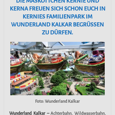
DIE MASKOTTCHEN KERNIE UND
KERNA FREUEN SICH SCHON EUCH IN
KERNIES FAMILIENPARK IM
WUNDERLAND KALKAR BEGRÜSSEN Z
U DÜRFEN.
Foto: Wunderland Kalkar
Wunderland Kalkar –
Achterbahn, Wildwasserbahn,