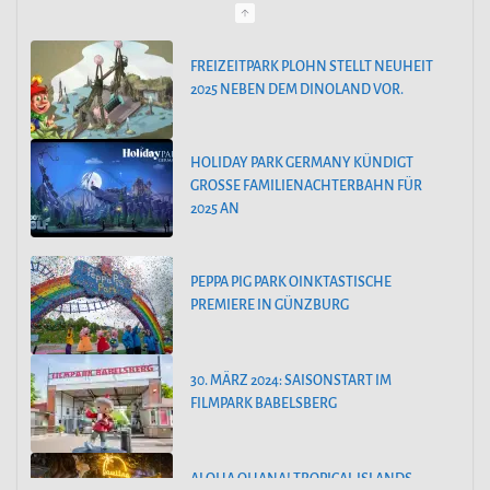
g
o
HOLIDAY PARK GERMANY KÜNDIGT
GROSSE FAMILIENACHTERBAHN FÜR 2
r
025 AN
i
e
PEPPA PIG PARK OINKTASTISCHE
n
PREMIERE IN GÜNZBURG
30. MÄRZ 2024: SAISONSTART IM
FILMPARK BABELSBERG
ALOHA OHANA! TROPICAL ISLANDS
BEGRÜSST HAWAII
55 JAHRE FREIZEIT-LAND GEISELWIND: NEUE ABENTEUER,