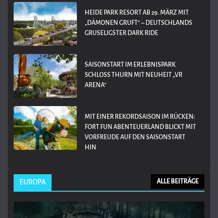
HEIDE PARK RESORT AB 29. MÄRZ MIT
„DÄMONEN GRUFT“ – DEUTSCHLANDS
GRUSELIGSTER DARK RIDE
SAISONSTART IM ERLEBNISPARK
SCHLOSS THURN MIT NEUHEIT „VR
ARENA“
MIT EINER REKORDSAISON IM RÜCKEN:
FORT FUN ABENTEUERLAND BLICKT MIT
VORFREUDE AUF DEN SAISONSTART
HIN
EUROPA
ALLE BEITRÄGE