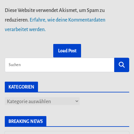
Diese Website verwendet Akismet, um Spam zu
reduzieren.
Erfahre, wie deine Kommentardaten
verarbeitet werden.
Load Post
KATEGORIEN
K
a
t
BREAKING NEWS
e