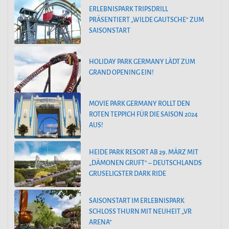
ERLEBNISPARK TRIPSDRILL
PRÄSENTIERT „WILDE GAUTSCHE“ ZUM
SAISONSTART
HOLIDAY PARK GERMANY LÄDT ZUM
GRAND OPENING EIN!
MOVIE PARK GERMANY ROLLT DEN
ROTEN TEPPICH FÜR DIE SAISON 2024
AUS!
HEIDE PARK RESORT AB 29. MÄRZ MIT
„DÄMONEN GRUFT“ – DEUTSCHLANDS
GRUSELIGSTER DARK RIDE
SAISONSTART IM ERLEBNISPARK
SCHLOSS THURN MIT NEUHEIT „VR
ARENA“