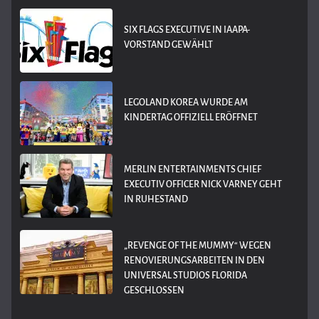
SIX FLAGS EXECUTIVE IN IAAPA-
VORSTAND GEWÄHLT
LEGOLAND KOREA WURDE AM
KINDERTAG OFFIZIELL ERÖFFNET
MERLIN ENTERTAINMENTS CHIEF
EXECUTIV OFFICER NICK VARNEY GEHT
IN RUHESTAND
„REVENGE OF THE MUMMY“ WEGEN
RENOVIERUNGSARBEITEN IN DEN
UNIVERSAL STUDIOS FLORIDA
GESCHLOSSEN