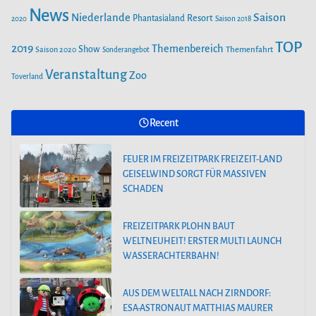
WELTNEUHEIT! ERSTER MULTI LAUNCH
News
Saison
Niederlande
Phantasialand
Resort
2020
Saison 2018
WASSERACHTERBAHN!
TOP
2019
Themenbereich
Show
Saison 2020
Themenfahrt
Sonderangebot
AUS DEM WELTALL NACH ZIRNDORF:
Veranstaltung
Zoo
Toverland
ESA-ASTRONAUT MATTHIAS MAURER
BESUCHT DEN PLAYMOBIL-FUNPARK
Recent
FREIZEITPARK PLOHN STELLT NEUHEIT
FEUER IM FREIZEITPARK FREIZEIT-LAND
2025 NEBEN DEM DINOLAND VOR.
GEISELWIND SORGT FÜR MASSIVEN
SCHADEN
FREIZEITPARK PLOHN BAUT
WELTNEUHEIT! ERSTER MULTI LAUNCH
WASSERACHTERBAHN!
AUS DEM WELTALL NACH ZIRNDORF:
ESA-ASTRONAUT MATTHIAS MAURER