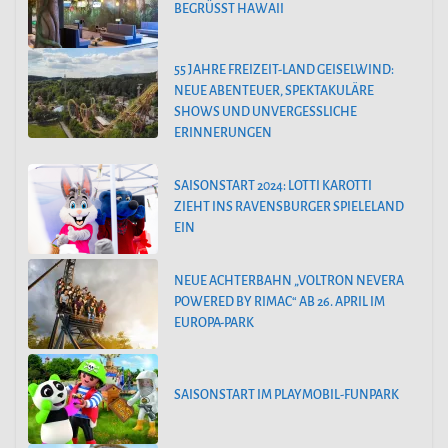
BEGRÜSST HAWAII
55 JAHRE FREIZEIT-LAND GEISELWIND:
NEUE ABENTEUER, SPEKTAKULÄRE
SHOWS UND UNVERGESSLICHE
ERINNERUNGEN
SAISONSTART 2024: LOTTI KAROTTI
ZIEHT INS RAVENSBURGER SPIELELAND
EIN
NEUE ACHTERBAHN „VOLTRON NEVERA
POWERED BY RIMAC“ AB 26. APRIL IM
EUROPA-PARK
SAISONSTART IM PLAYMOBIL-FUNPARK