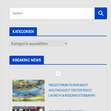
KATEGORIEN
K
a
t
BREAKING NEWS
e
g
o
FREIZEITPARK PLOHN BAUT
WELTNEUHEIT! ERSTER MULTI
r
LAUNCH WASSERACHTERBAHN!
i
e