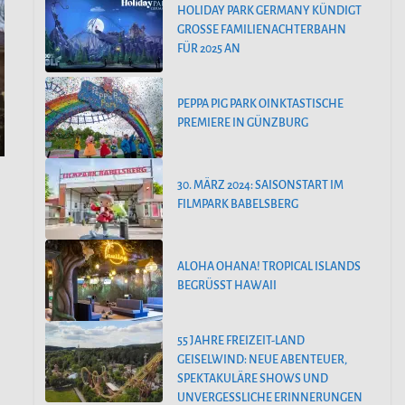
HOLIDAY PARK GERMANY KÜNDIGT
GROSSE FAMILIENACHTERBAHN F
ÜR 2025 AN
PEPPA PIG PARK OINKTASTISCHE
PREMIERE IN GÜNZBURG
30. MÄRZ 2024: SAISONSTART IM
FILMPARK BABELSBERG
ALOHA OHANA! TROPICAL ISLANDS
BEGRÜSST HAWAII
55 JAHRE FREIZEIT-LAND
GEISELWIND: NEUE ABENTEUER,
SPEKTAKULÄRE SHOWS UND
UNVERGESSLICHE ERINNERUNGEN