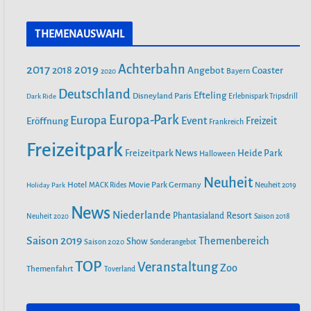
a
n
o
FILMPARK BABELSBERG
c
s
u
THEMENAUSWAHL
e
t
T
b
a
u
ALOHA OHANA! TROPICAL ISLANDS
Achterbahn
2017
2019
2018
BEGRÜSST HAWAII
Angebot
Coaster
Bayern
2020
o
g
b
o
r
Deutschland
e
Efteling
Disneyland Paris
Dark Ride
Erlebnispark Tripsdrill
k
a
55 JAHRE FREIZEIT-LAND
Europa-Park
Europa
Event
Eröffnung
Freizeit
Frankreich
m
GEISELWIND: NEUE ABENTEUER,
Freizeitpark
SPEKTAKULÄRE SHOWS UND
Heide Park
Freizeitpark News
Halloween
UNVERGESSLICHE ERINNERUNGEN
Neuheit
Hotel
Movie Park Germany
Holiday Park
MACK Rides
Neuheit 2019
SAISONSTART 2024: LOTTI KAROTTI
News
Niederlande
Phantasialand
Resort
Neuheit 2020
Saison 2018
ZIEHT INS RAVENSBURGER
SPIELELAND EIN
Saison 2019
Themenbereich
Show
Saison 2020
Sonderangebot
TOP
Veranstaltung
Zoo
Themenfahrt
Toverland
NEUE ACHTERBAHN „VOLTRON
NEVERA POWERED BY RIMAC“ AB
26. APRIL IM EUROPA-PARK