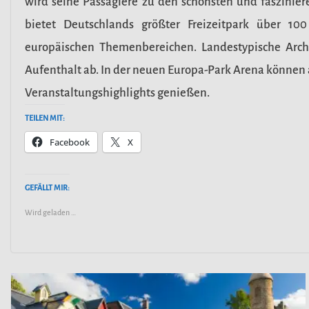
wird seine Passagiere zu den schönsten und faszinie
bietet Deutschlands größter Freizeitpark über 100
europäischen Themenbereichen. Landestypische Arch
Aufenthalt ab. In der neuen Europa-Park Arena können 
Veranstaltungshighlights genießen.
TEILEN MIT:
Facebook
X
GEFÄLLT MIR:
Wird geladen …