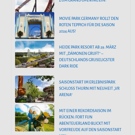
ZUM GRAND OPENING EIN!
MOVIE PARK GERMANY ROLLT DEN
ROTEN TEPPICH FÜR DIE SAISON
2024 AUS!
HEIDE PARK RESORT AB 29. MÄRZ
MIT „DÄMONEN GRUFT“ –
DEUTSCHLANDS GRUSELIGSTER
DARK RIDE
SAISONSTART IM ERLEBNISPARK
SCHLOSS THURN MIT NEUHEIT „VR
ARENA“
MIT EINER REKORDSAISON IM
RÜCKEN: FORT FUN
ABENTEUERLAND BLICKT MIT
VORFREUDE AUF DEN SAISONSTART