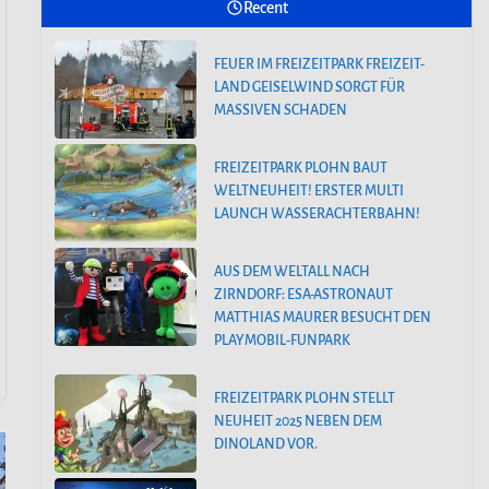
Recent
FEUER IM FREIZEITPARK FREIZEIT-
SAISONSTART IM PLAYMOBIL-
LAND GEISELWIND SORGT FÜR
FUNPARK
MASSIVEN SCHADEN
FEUER IM FREIZEITPARK FREIZEIT-
FREIZEITPARK PLOHN BAUT
LAND GEISELWIND SORGT FÜR
WELTNEUHEIT! ERSTER MULTI
MASSIVEN SCHADEN
LAUNCH WASSERACHTERBAHN!
AUS DEM WELTALL NACH
ZIRNDORF: ESA-ASTRONAUT
MATTHIAS MAURER BESUCHT DEN
PLAYMOBIL-FUNPARK
FREIZEITPARK PLOHN STELLT
NEUHEIT 2025 NEBEN DEM
DINOLAND VOR.