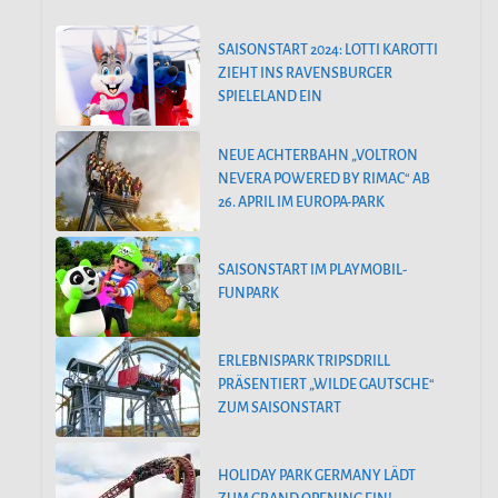
SAISONSTART 2024: LOTTI KAROTTI
ZIEHT INS RAVENSBURGER
SPIELELAND EIN
NEUE ACHTERBAHN „VOLTRON
NEVERA POWERED BY RIMAC“ AB
26. APRIL IM EUROPA-PARK
SAISONSTART IM PLAYMOBIL-
FUNPARK
ERLEBNISPARK TRIPSDRILL
PRÄSENTIERT „WILDE GAUTSCHE“
ZUM SAISONSTART
HOLIDAY PARK GERMANY LÄDT