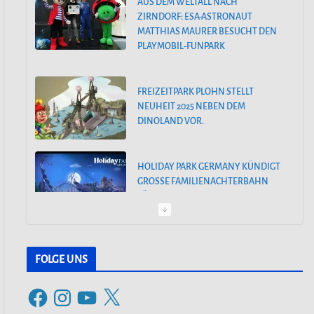
AUS DEM WELTALL NACH
n
ZIRNDORF: ESA-ASTRONAUT
MATTHIAS MAURER BESUCHT DEN
PLAYMOBIL-FUNPARK
FREIZEITPARK PLOHN STELLT
NEUHEIT 2025 NEBEN DEM
DINOLAND VOR.
HOLIDAY PARK GERMANY KÜNDIGT
GROSSE FAMILIENACHTERBAHN F
ÜR 2025 AN
PEPPA PIG PARK OINKTASTISCHE
PREMIERE IN GÜNZBURG
FOLGE UNS
F
I
Y
X
30. MÄRZ 2024: SAISONSTART IM