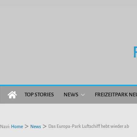
Zum
Inhalt
springen
TOP STORIES
NEWS
FREIZEITPARK NE
Das Europa-Park Luftschiff hebt wieder ab
Navi:
Home
News