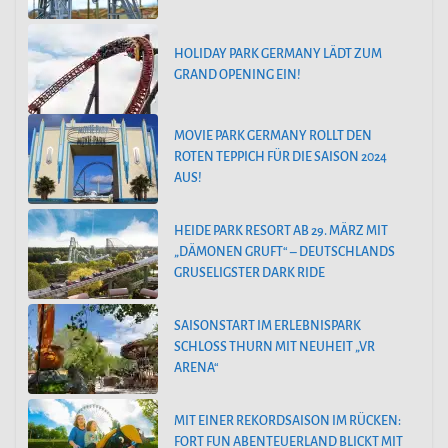
HOLIDAY PARK GERMANY LÄDT ZUM
GRAND OPENING EIN!
MOVIE PARK GERMANY ROLLT DEN
ROTEN TEPPICH FÜR DIE SAISON 2024
AUS!
HEIDE PARK RESORT AB 29. MÄRZ MIT
„DÄMONEN GRUFT“ – DEUTSCHLANDS
GRUSELIGSTER DARK RIDE
SAISONSTART IM ERLEBNISPARK
SCHLOSS THURN MIT NEUHEIT „VR
ARENA“
MIT EINER REKORDSAISON IM RÜCKEN:
FORT FUN ABENTEUERLAND BLICKT MIT