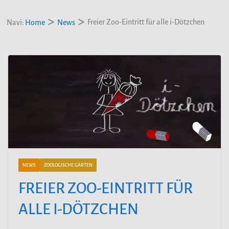
Freier Zoo-Eintritt für alle i-Dötzchen
Navi:
Home
News
NEWS
ZOOLOGISCHE GÄRTEN
FREIER ZOO-EINTRITT FÜR
ALLE I-DÖTZCHEN