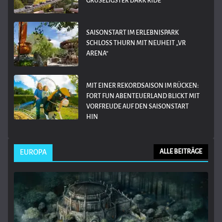
GRUSELIGSTER DARK RIDE
SAISONSTART IM ERLEBNISPARK
SCHLOSS THURN MIT NEUHEIT „VR
ARENA“
MIT EINER REKORDSAISON IM RÜCKEN:
FORT FUN ABENTEUERLAND BLICKT MIT
VORFREUDE AUF DEN SAISONSTART
HIN
EUROPA
ALLE BEITRÄGE