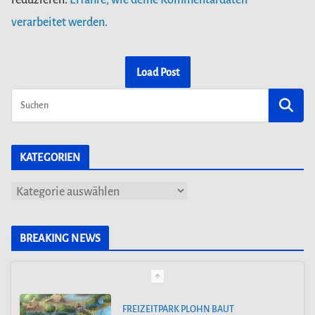
verarbeitet werden.
Load Post
KATEGORIEN
K
a
t
BREAKING NEWS
e
g
o
AUS DEM WELTALL NACH ZIRNDORF: