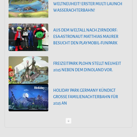
ESA-ASTRONAUT MATTHIAS MAURER
r
BESUCHT DEN PLAYMOBIL-FUNPARK
i
e
FREIZEITPARK PLOHN STELLT NEUHEIT
n
2025 NEBEN DEM DINOLAND VOR.
HOLIDAY PARK GERMANY KÜNDIGT
GROSSE FAMILIENACHTERBAHN FÜR 2
025 AN
PEPPA PIG PARK OINKTASTISCHE PREMIERE IN GÜNZBURG
30. MÄRZ 2024: SAISONSTART IM FILMPARK BABELSBERG
ALOHA OHANA! TROPICAL ISLANDS BEGRÜSST HAWAII