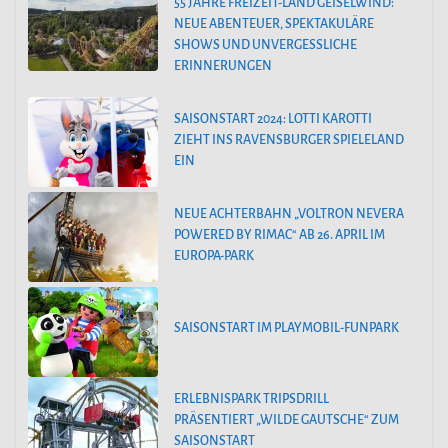
55 JAHRE FREIZEIT-LAND GEISELWIND:
NEUE ABENTEUER, SPEKTAKULÄRE
SHOWS UND UNVERGESSLICHE
ERINNERUNGEN
SAISONSTART 2024: LOTTI KAROTTI
ZIEHT INS RAVENSBURGER SPIELELAND
EIN
NEUE ACHTERBAHN „VOLTRON NEVERA
POWERED BY RIMAC“ AB 26. APRIL IM
EUROPA-PARK
SAISONSTART IM PLAYMOBIL-FUNPARK
ERLEBNISPARK TRIPSDRILL
PRÄSENTIERT „WILDE GAUTSCHE“ ZUM
SAISONSTART