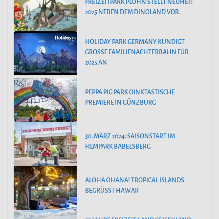
FREIZEITPARK PLOHN STELLT NEUHEIT
2025 NEBEN DEM DINOLAND VOR.
HOLIDAY PARK GERMANY KÜNDIGT
GROSSE FAMILIENACHTERBAHN FÜR 2
025 AN
PEPPA PIG PARK OINKTASTISCHE
PREMIERE IN GÜNZBURG
30. MÄRZ 2024: SAISONSTART IM
FILMPARK BABELSBERG
ALOHA OHANA! TROPICAL ISLANDS
BEGRÜSST HAWAII