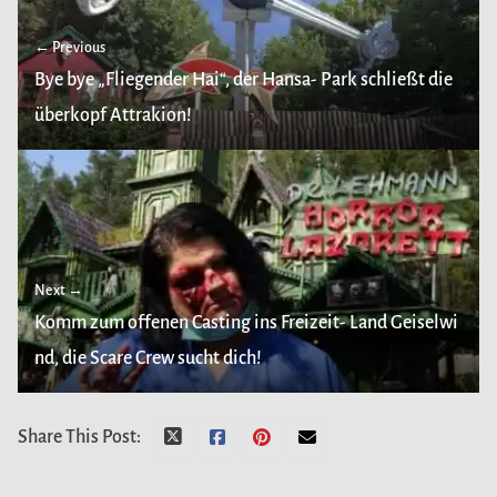
← Previous
Bye bye „Fliegender Hai“, der Hansa- Park schließt die
überkopf Attrakion!
Next →
Komm zum offenen Casting ins Freizeit- Land Geiselwi
nd, die Scare Crew sucht dich!
Share This Post: