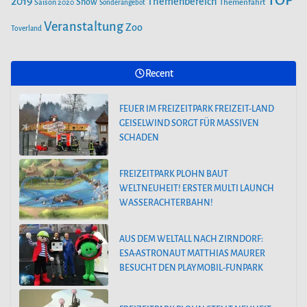
TOP
2019
Themenbereich
Show
Saison 2020
Themenfahrt
Sonderangebot
Veranstaltung
Zoo
Toverland
FREIZEITPARK PLOHN BAUT
WELTNEUHEIT! ERSTER MULTI LAUNCH
WASSERACHTERBAHN!
Recent
FEUER IM FREIZEITPARK FREIZEIT-LAND
GEISELWIND SORGT FÜR MASSIVEN
SCHADEN
FREIZEITPARK PLOHN BAUT
WELTNEUHEIT! ERSTER MULTI LAUNCH
WASSERACHTERBAHN!
AUS DEM WELTALL NACH ZIRNDORF:
ESA-ASTRONAUT MATTHIAS MAURER
BESUCHT DEN PLAYMOBIL-FUNPARK