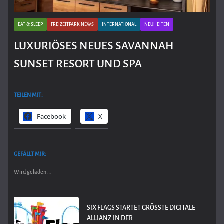
EAT & SLEEP
FREIZEITPARK NEWS
INTERNATIONAL
NEUHEITEN
LUXURIÖSES NEUES SAVANNAH
SUNSET RESORT UND SPA
TEILEN MIT:
Facebook
X
GEFÄLLT MIR:
Wird geladen …
SIX FLAGS STARTET GRÖSSTE DIGITALE A
LLIANZ IN DER F