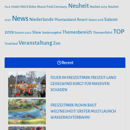
Neuheit
Hotel
Movie Park Germany
Park
MACK Rides
Neuheit 2019
Neuheit
FREIZEITPARK PLOHN BAUT WELTNEUHEIT! ERSTER MULTI
LAUNCH WASSERACHTERBAHN!
News
Saison
Niederlande
Phantasialand
Resort
2020
Saison 2018
TOP
2019
Themenbereich
Show
Saison 2020
Themenfahrt
Sonderangebot
AUS DEM WELTALL NACH ZIRNDORF:
ESA-ASTRONAUT MATTHIAS MAURER
Veranstaltung
Zoo
Toverland
BESUCHT DEN PLAYMOBIL-FUNPARK
Recent
FREIZEITPARK PLOHN STELLT NEUHEIT
2025 NEBEN DEM DINOLAND VOR.
FEUER IM FREIZEITPARK FREIZEIT-LAND
GEISELWIND SORGT FÜR MASSIVEN
SCHADEN
FREIZEITPARK PLOHN BAUT
WELTNEUHEIT! ERSTER MULTI LAUNCH
WASSERACHTERBAHN!