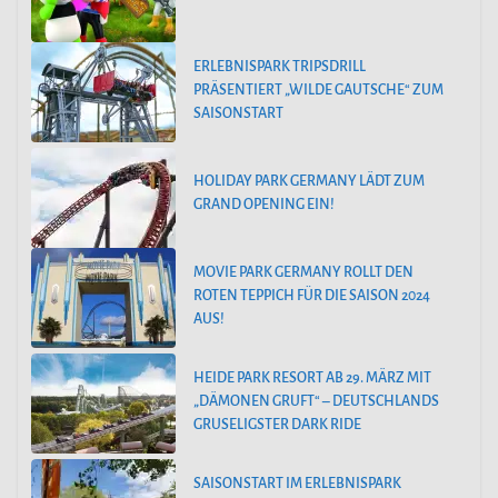
ERLEBNISPARK TRIPSDRILL
PRÄSENTIERT „WILDE GAUTSCHE“ ZUM
SAISONSTART
HOLIDAY PARK GERMANY LÄDT ZUM
GRAND OPENING EIN!
MOVIE PARK GERMANY ROLLT DEN
ROTEN TEPPICH FÜR DIE SAISON 2024
AUS!
HEIDE PARK RESORT AB 29. MÄRZ MIT
„DÄMONEN GRUFT“ – DEUTSCHLANDS
GRUSELIGSTER DARK RIDE
SAISONSTART IM ERLEBNISPARK