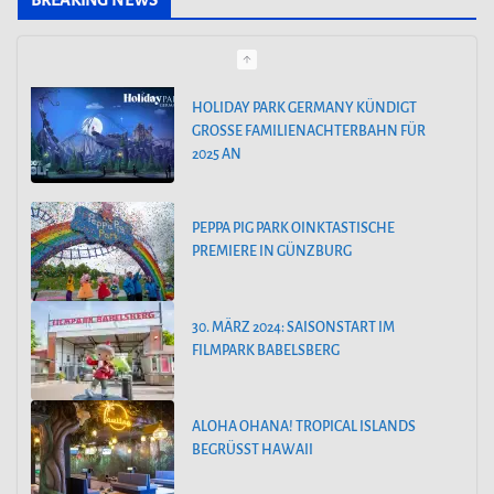
BREAKING NEWS
e
g
o
HOLIDAY PARK GERMANY KÜNDIGT
GROSSE FAMILIENACHTERBAHN FÜR 2
r
025 AN
i
e
PEPPA PIG PARK OINKTASTISCHE
n
PREMIERE IN GÜNZBURG
30. MÄRZ 2024: SAISONSTART IM
FILMPARK BABELSBERG
ALOHA OHANA! TROPICAL ISLANDS
BEGRÜSST HAWAII