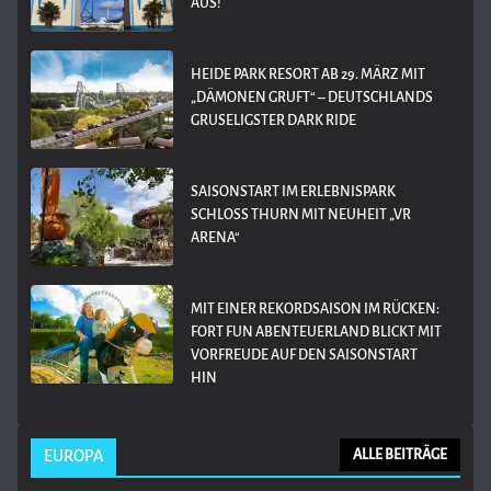
AUS!
HEIDE PARK RESORT AB 29. MÄRZ MIT
„DÄMONEN GRUFT“ – DEUTSCHLANDS
GRUSELIGSTER DARK RIDE
SAISONSTART IM ERLEBNISPARK
SCHLOSS THURN MIT NEUHEIT „VR
ARENA“
MIT EINER REKORDSAISON IM RÜCKEN:
FORT FUN ABENTEUERLAND BLICKT MIT
VORFREUDE AUF DEN SAISONSTART
HIN
EUROPA
ALLE BEITRÄGE