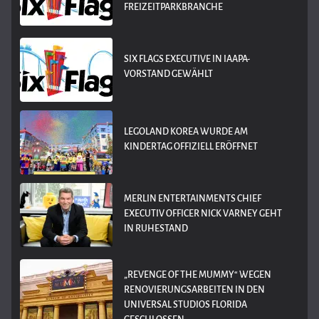
REIZEITPARKBRANCHE
SIX FLAGS EXECUTIVE IN IAAPA-
VORSTAND GEWÄHLT
LEGOLAND KOREA WURDE AM
KINDERTAG OFFIZIELL ERÖFFNET
MERLIN ENTERTAINMENTS CHIEF
EXECUTIV OFFICER NICK VARNEY GEHT
IN RUHESTAND
„REVENGE OF THE MUMMY“ WEGEN
RENOVIERUNGSARBEITEN IN DEN
UNIVERSAL STUDIOS FLORIDA