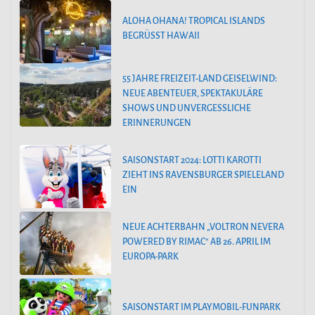
ALOHA OHANA! TROPICAL ISLANDS
BEGRÜSST HAWAII
55 JAHRE FREIZEIT-LAND GEISELWIND:
NEUE ABENTEUER, SPEKTAKULÄRE
SHOWS UND UNVERGESSLICHE
ERINNERUNGEN
SAISONSTART 2024: LOTTI KAROTTI
ZIEHT INS RAVENSBURGER SPIELELAND
EIN
NEUE ACHTERBAHN „VOLTRON NEVERA
POWERED BY RIMAC“ AB 26. APRIL IM
EUROPA-PARK
SAISONSTART IM PLAYMOBIL-FUNPARK