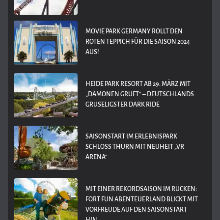
MOVIE PARK GERMANY ROLLT DEN
ROTEN TEPPICH FÜR DIE SAISON 2024
AUS!
HEIDE PARK RESORT AB 29. MÄRZ MIT
„DÄMONEN GRUFT“ – DEUTSCHLANDS
GRUSELIGSTER DARK RIDE
SAISONSTART IM ERLEBNISPARK
SCHLOSS THURN MIT NEUHEIT „VR
ARENA“
MIT EINER REKORDSAISON IM RÜCKEN:
FORT FUN ABENTEUERLAND BLICKT MIT
VORFREUDE AUF DEN SAISONSTART
HIN