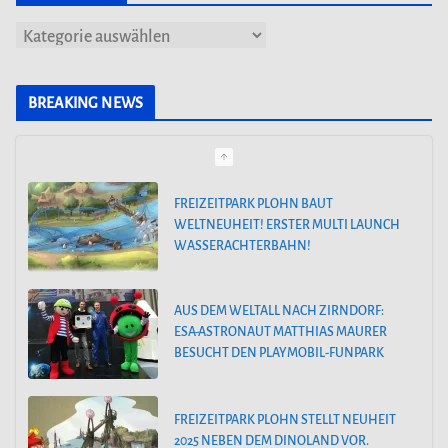
K
a
t
BREAKING NEWS
e
g
o
AUS DEM WELTALL NACH ZIRNDORF:
ESA-ASTRONAUT MATTHIAS MAURER
r
BESUCHT DEN PLAYMOBIL-FUNPARK
i
e
FREIZEITPARK PLOHN STELLT NEUHEIT
n
2025 NEBEN DEM DINOLAND VOR.
HOLIDAY PARK GERMANY KÜNDIGT
GROSSE FAMILIENACHTERBAHN FÜR 2
025 AN