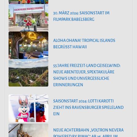
30. MÄRZ 2024: SAISONSTART IM
FILMPARK BABELSBERG
ALOHA OHANA! TROPICAL ISLANDS
BEGRÜSST HAWAII
55 JAHRE FREIZEIT-LAND GEISELWIND:
NEUE ABENTEUER, SPEKTAKULÄRE
SHOWS UND UNVERGESSLICHE
ERINNERUNGEN
SAISONSTART 2024: LOTTI KAROTTI
ZIEHT INS RAVENSBURGER SPIELELAND
EIN
NEUE ACHTERBAHN „VOLTRON NEVERA
POWERED BY RIMAC“ AB 26. APRIL IM