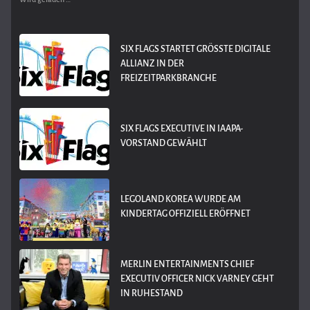
SIX FLAGS STARTET GRÖSSTE DIGITALE A
LLIANZ IN DER F
REIZEITPARKBRANCHE
SIX FLAGS EXECUTIVE IN IAAPA-
VORSTAND GEWÄHLT
LEGOLAND KOREA WURDE AM
KINDERTAG OFFIZIELL ERÖFFNET
MERLIN ENTERTAINMENTS CHIEF
EXECUTIV OFFICER NICK VARNEY GEHT
IN RUHESTAND