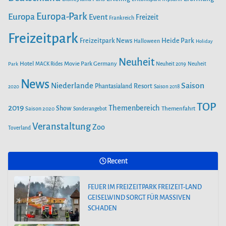
k
a
AB 26. APRIL IM EUROPA-PARK
Europa-Park
Europa
Event
Freizeit
Frankreich
m
Freizeitpark
Heide Park
Freizeitpark News
Halloween
Holiday
SAISONSTART IM PLAYMOBIL-FUNPARK
Neuheit
Hotel
Movie Park Germany
Park
MACK Rides
Neuheit 2019
Neuheit
FEUER IM FREIZEITPARK FREIZEIT-LAND
News
Saison
Niederlande
Phantasialand
Resort
GEISELWIND SORGT FÜR MASSIVEN
2020
Saison 2018
SCHADEN
TOP
2019
Themenbereich
Show
Saison 2020
Themenfahrt
Sonderangebot
Veranstaltung
Zoo
Toverland
FREIZEITPARK PLOHN BAUT
WELTNEUHEIT! ERSTER MULTI LAUNCH
WASSERACHTERBAHN!
Recent
FEUER IM FREIZEITPARK FREIZEIT-LAND
GEISELWIND SORGT FÜR MASSIVEN
SCHADEN