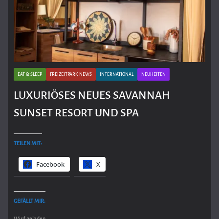
EAT & SLEEP
FREIZEITPARK NEWS
INTERNATIONAL
NEUHEITEN
LUXURIÖSES NEUES SAVANNAH
SUNSET RESORT UND SPA
TEILEN MIT:
Facebook
X
GEFÄLLT MIR:
Wird geladen …