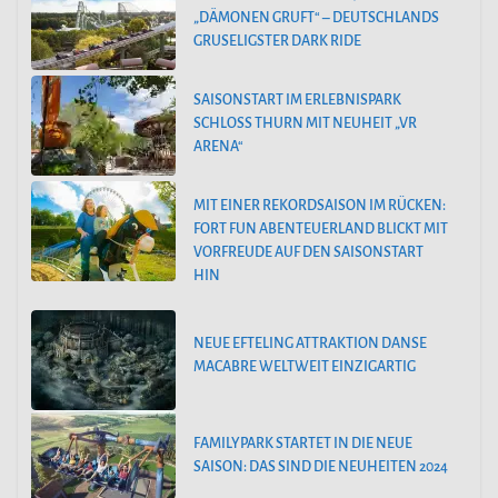
„DÄMONEN GRUFT“ – DEUTSCHLANDS
GRUSELIGSTER DARK RIDE
SAISONSTART IM ERLEBNISPARK
SCHLOSS THURN MIT NEUHEIT „VR
ARENA“
MIT EINER REKORDSAISON IM RÜCKEN:
FORT FUN ABENTEUERLAND BLICKT MIT
VORFREUDE AUF DEN SAISONSTART
HIN
NEUE EFTELING ATTRAKTION DANSE
MACABRE WELTWEIT EINZIGARTIG
FAMILYPARK STARTET IN DIE NEUE
SAISON: DAS SIND DIE NEUHEITEN 2024