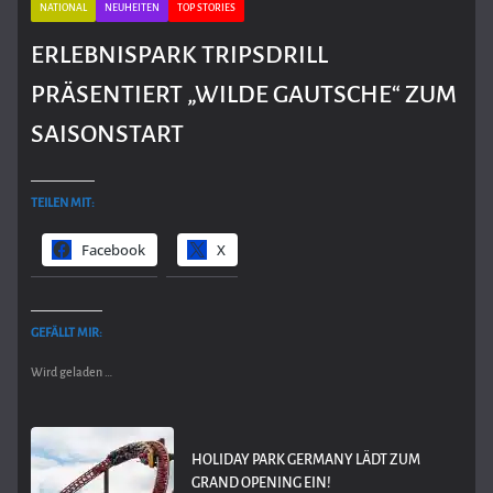
NATIONAL
NEUHEITEN
TOP STORIES
ERLEBNISPARK TRIPSDRILL
PRÄSENTIERT „WILDE GAUTSCHE“ ZUM
SAISONSTART
TEILEN MIT:
Facebook
X
GEFÄLLT MIR:
Wird geladen …
HOLIDAY PARK GERMANY LÄDT ZUM
GRAND OPENING EIN!