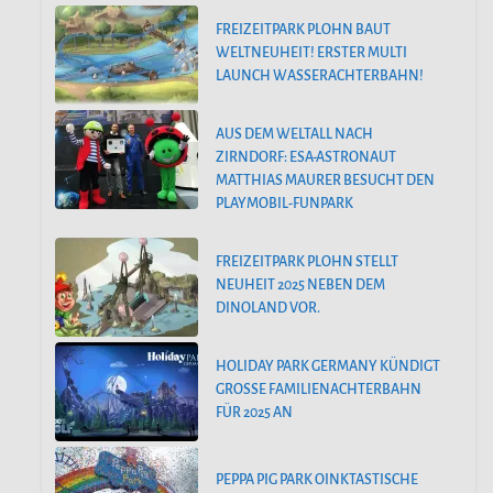
FREIZEITPARK PLOHN BAUT
WELTNEUHEIT! ERSTER MULTI
LAUNCH WASSERACHTERBAHN!
AUS DEM WELTALL NACH
ZIRNDORF: ESA-ASTRONAUT
MATTHIAS MAURER BESUCHT DEN
PLAYMOBIL-FUNPARK
FREIZEITPARK PLOHN STELLT
NEUHEIT 2025 NEBEN DEM
DINOLAND VOR.
HOLIDAY PARK GERMANY KÜNDIGT
GROSSE FAMILIENACHTERBAHN F
ÜR 2025 AN
PEPPA PIG PARK OINKTASTISCHE