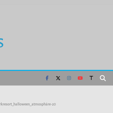
S
rkresort_halloween_atmosphäre-20