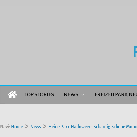
Zum
Inhalt
springen
TOP STORIES
NEWS
FREIZEITPARK NE
Navi:
Home
News
Heide Park Halloween: Schaurig-schöne Mome