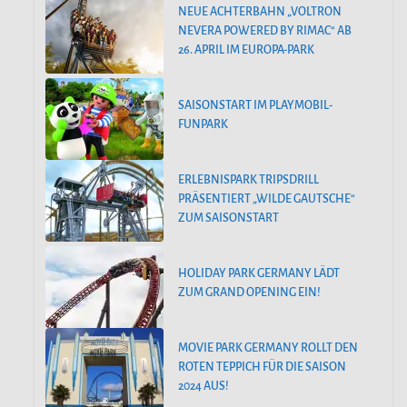
NEUE ACHTERBAHN „VOLTRON
NEVERA POWERED BY RIMAC“ AB
26. APRIL IM EUROPA-PARK
SAISONSTART IM PLAYMOBIL-
FUNPARK
ERLEBNISPARK TRIPSDRILL
PRÄSENTIERT „WILDE GAUTSCHE“
ZUM SAISONSTART
HOLIDAY PARK GERMANY LÄDT
ZUM GRAND OPENING EIN!
MOVIE PARK GERMANY ROLLT DEN
ROTEN TEPPICH FÜR DIE SAISON
2024 AUS!