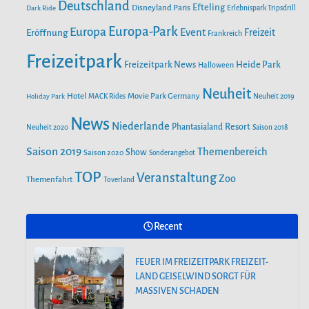
o
r
Deutschland
e
Efteling
Disneyland Paris
Dark Ride
Erlebnispark Tripsdrill
n
k
a
Europa-Park
Europa
Event
Eröffnung
Freizeit
Frankreich
m
Freizeitpark
Heide Park
Freizeitpark News
Halloween
Neuheit
Hotel
Movie Park Germany
Holiday Park
MACK Rides
Neuheit 2019
News
Niederlande
Phantasialand
Resort
Neuheit 2020
Saison 2018
Saison 2019
Themenbereich
Show
Saison 2020
Sonderangebot
TOP
Veranstaltung
Zoo
Themenfahrt
Toverland
Recent
FEUER IM FREIZEITPARK FREIZEIT-
LAND GEISELWIND SORGT FÜR
MASSIVEN SCHADEN