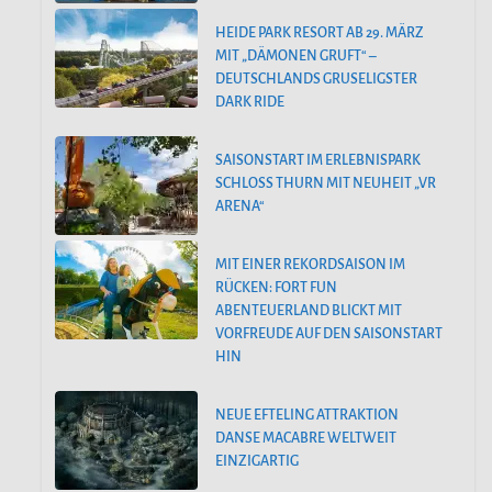
HEIDE PARK RESORT AB 29. MÄRZ
MIT „DÄMONEN GRUFT“ –
DEUTSCHLANDS GRUSELIGSTER
DARK RIDE
SAISONSTART IM ERLEBNISPARK
SCHLOSS THURN MIT NEUHEIT „VR
ARENA“
MIT EINER REKORDSAISON IM
RÜCKEN: FORT FUN
ABENTEUERLAND BLICKT MIT
VORFREUDE AUF DEN SAISONSTART
HIN
NEUE EFTELING ATTRAKTION
DANSE MACABRE WELTWEIT
EINZIGARTIG