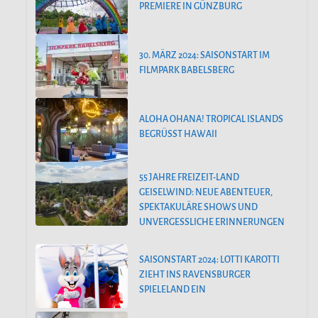
PREMIERE IN GÜNZBURG
30. MÄRZ 2024: SAISONSTART IM
FILMPARK BABELSBERG
ALOHA OHANA! TROPICAL ISLANDS
BEGRÜSST HAWAII
55 JAHRE FREIZEIT-LAND
GEISELWIND: NEUE ABENTEUER,
SPEKTAKULÄRE SHOWS UND
UNVERGESSLICHE ERINNERUNGEN
SAISONSTART 2024: LOTTI KAROTTI
ZIEHT INS RAVENSBURGER
SPIELELAND EIN