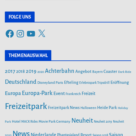
a
t
FOLGE UNS
e
F
I
Y
X
g
a
n
o
o
c
s
u
r
THEMENAUSWAHL
e
t
T
i
b
a
u
Achterbahn
2017
2019
2018
Angebot
Coaster
Bayern
2020
Dark Ride
o
g
b
e
o
Deutschland
r
e
Efteling
Eröffnung
Disneyland Paris
Erlebnispark Tripsdrill
n
k
a
Europa-Park
Europa
Event
Freizeit
Frankreich
m
Freizeitpark
Heide Park
Freizeitpark News
Halloween
Holiday
Neuheit
Hotel
Movie Park Germany
Park
MACK Rides
Neuheit 2019
Neuheit
News
Saison
Niederlande
Phantasialand
Resort
2020
Saison 2018