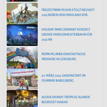
FREIZEITPARK PLOHN STELLT NEUHEIT
2025 NEBEN DEM DINOLAND VOR.
HOLIDAY PARK GERMANY KÜNDIGT
GROSSE FAMILIENACHTERBAHN FÜR 2
025 AN
PEPPA PIG PARK OINKTASTISCHE
PREMIERE IN GÜNZBURG
30. MÄRZ 2024: SAISONSTART IM
FILMPARK BABELSBERG
ALOHA OHANA! TROPICAL ISLANDS
BEGRÜSST HAWAII