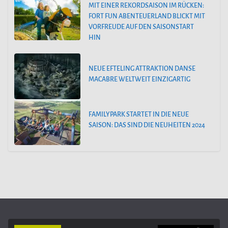
MIT EINER REKORDSAISON IM RÜCKEN:
FORT FUN ABENTEUERLAND BLICKT MIT
VORFREUDE AUF DEN SAISONSTART
HIN
NEUE EFTELING ATTRAKTION DANSE
MACABRE WELTWEIT EINZIGARTIG
FAMILYPARK STARTET IN DIE NEUE
SAISON: DAS SIND DIE NEUHEITEN 2024