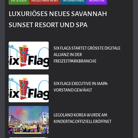
EAT & SLEEP
FREIZEITPARK NEWS
INTERNATIONAL
NEUHEITEN
LUXURIÖSES NEUES SAVANNAH
SUNSET RESORT UND SPA
SIX FLAGS STARTET GRÖSSTE DIGITALE A
LLIANZ IN DER F
REIZEITPARKBRANCHE
SIX FLAGS EXECUTIVE IN IAAPA-
VORSTAND GEWÄHLT
LEGOLAND KOREA WURDE AM
KINDERTAG OFFIZIELL ERÖFFNET