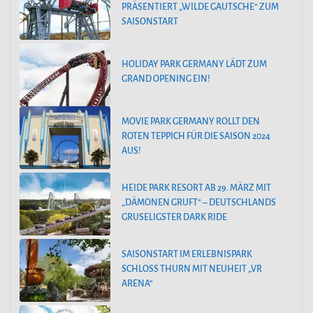
PRÄSENTIERT „WILDE GAUTSCHE“ ZUM
SAISONSTART
HOLIDAY PARK GERMANY LÄDT ZUM
GRAND OPENING EIN!
MOVIE PARK GERMANY ROLLT DEN
ROTEN TEPPICH FÜR DIE SAISON 2024
AUS!
HEIDE PARK RESORT AB 29. MÄRZ MIT
„DÄMONEN GRUFT“ – DEUTSCHLANDS
GRUSELIGSTER DARK RIDE
SAISONSTART IM ERLEBNISPARK
SCHLOSS THURN MIT NEUHEIT „VR
ARENA“