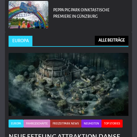
PEPPA PIG PARK OINKTASTISCHE
PREMIERE IN GÜNZBURG
EUROPA
ALLE BEITRÄGE
EUROPA
FAHRGESCHÄFTE
FREIZEITPARK NEWS
NEUHEITEN
TOP STORIES
NEUE EFTELING ATTRAKTION DANSE