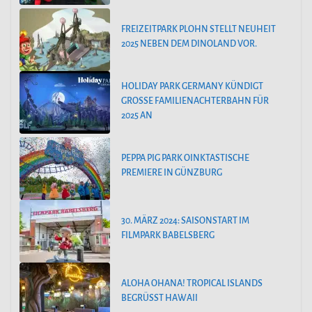
FREIZEITPARK PLOHN STELLT NEUHEIT
2025 NEBEN DEM DINOLAND VOR.
HOLIDAY PARK GERMANY KÜNDIGT
GROSSE FAMILIENACHTERBAHN FÜR 2
025 AN
PEPPA PIG PARK OINKTASTISCHE
PREMIERE IN GÜNZBURG
30. MÄRZ 2024: SAISONSTART IM
FILMPARK BABELSBERG
ALOHA OHANA! TROPICAL ISLANDS
BEGRÜSST HAWAII