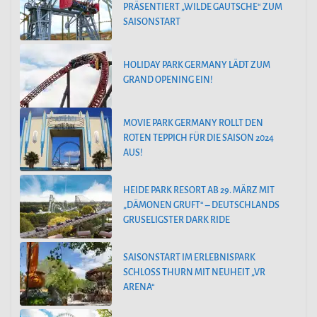
PRÄSENTIERT „WILDE GAUTSCHE“ ZUM
SAISONSTART
HOLIDAY PARK GERMANY LÄDT ZUM
GRAND OPENING EIN!
MOVIE PARK GERMANY ROLLT DEN
ROTEN TEPPICH FÜR DIE SAISON 2024
AUS!
HEIDE PARK RESORT AB 29. MÄRZ MIT
„DÄMONEN GRUFT“ – DEUTSCHLANDS
GRUSELIGSTER DARK RIDE
SAISONSTART IM ERLEBNISPARK
SCHLOSS THURN MIT NEUHEIT „VR
ARENA“