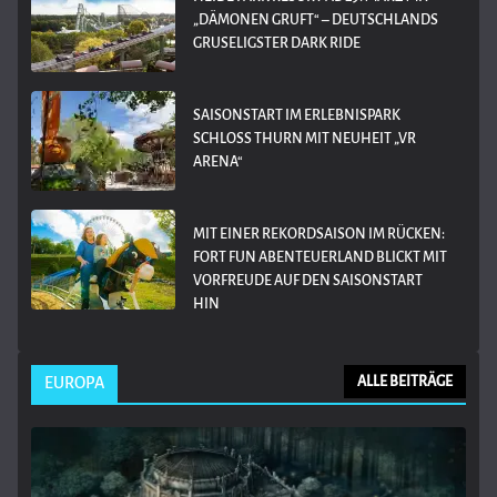
„DÄMONEN GRUFT“ – DEUTSCHLANDS
GRUSELIGSTER DARK RIDE
SAISONSTART IM ERLEBNISPARK
SCHLOSS THURN MIT NEUHEIT „VR
ARENA“
MIT EINER REKORDSAISON IM RÜCKEN:
FORT FUN ABENTEUERLAND BLICKT MIT
VORFREUDE AUF DEN SAISONSTART
HIN
EUROPA
ALLE BEITRÄGE