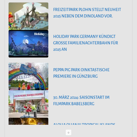
o
HOLIDAY PARK GERMANY KÜNDIGT
GROSSE FAMILIENACHTERBAHN FÜR 2
r
025 AN
i
e
PEPPA PIG PARK OINKTASTISCHE
n
PREMIERE IN GÜNZBURG
30. MÄRZ 2024: SAISONSTART IM
FILMPARK BABELSBERG
ALOHA OHANA! TROPICAL ISLANDS
BEGRÜSST HAWAII
55 JAHRE FREIZEIT-LAND GEISELWIND: NEUE ABENTEUER,
SPEKTAKULÄRE SHOWS UND UNVERGESSLICHE