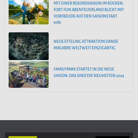
MIT EINER REKORDSAISON IM RÜCKEN:
FORT FUN ABENTEUERLAND BLICKT MIT
VORFREUDE AUF DEN SAISONSTART
HIN
NEUE EFTELING ATTRAKTION DANSE
MACABRE WELTWEIT EINZIGARTIG
FAMILYPARK STARTET IN DIE NEUE
SAISON: DAS SIND DIE NEUHEITEN 2024