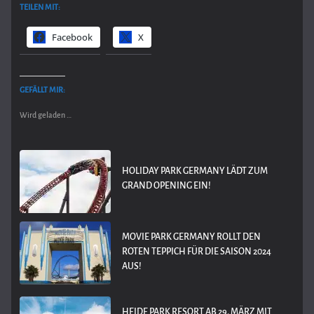
TEILEN MIT:
Facebook
X
GEFÄLLT MIR:
Wird geladen …
HOLIDAY PARK GERMANY LÄDT ZUM
GRAND OPENING EIN!
MOVIE PARK GERMANY ROLLT DEN
ROTEN TEPPICH FÜR DIE SAISON 2024
AUS!
HEIDE PARK RESORT AB 29. MÄRZ MIT