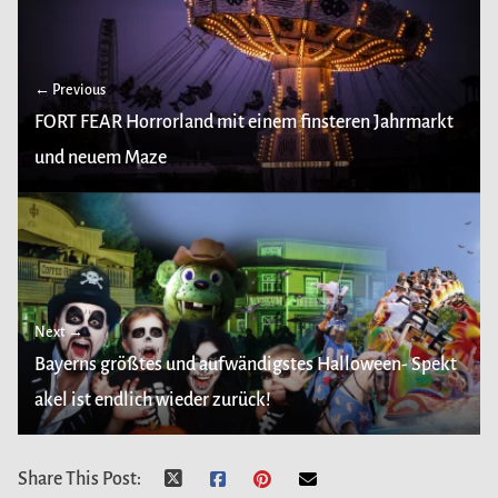
← Previous
FORT FEAR Horrorland mit einem finsteren Jahrmarkt
und neuem Maze
Next →
Bayerns größtes und aufwändigstes Halloween- Spekt
akel ist endlich wieder zurück!
Share This Post: