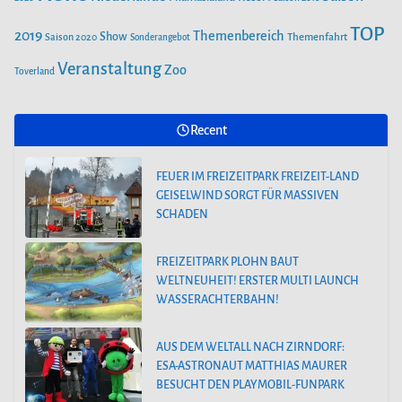
AUS DEM WELTALL NACH ZIRNDORF:
TOP
2019
Themenbereich
Show
Saison 2020
Themenfahrt
Sonderangebot
ESA-ASTRONAUT MATTHIAS MAURER
BESUCHT DEN PLAYMOBIL-FUNPARK
Veranstaltung
Zoo
Toverland
FREIZEITPARK PLOHN STELLT NEUHEIT
Recent
2025 NEBEN DEM DINOLAND VOR.
FEUER IM FREIZEITPARK FREIZEIT-LAND
GEISELWIND SORGT FÜR MASSIVEN
SCHADEN
FREIZEITPARK PLOHN BAUT
WELTNEUHEIT! ERSTER MULTI LAUNCH
WASSERACHTERBAHN!
AUS DEM WELTALL NACH ZIRNDORF:
ESA-ASTRONAUT MATTHIAS MAURER
BESUCHT DEN PLAYMOBIL-FUNPARK