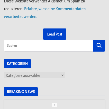
Diese Website verwendet Akismet, um Spam zu
reduzieren.
Erfahre, wie deine Kommentardaten
verarbeitet werden.
Load Post
KATEGORIEN
K
a
t
BREAKING NEWS
e
g