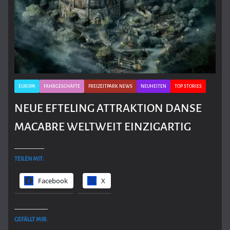
EUROPA
FAHRGESCHÄFTE
FREIZEITPARK NEWS
NEUHEITEN
TOP STORIES
NEUE EFTELING ATTRAKTION DANSE
MACABRE WELTWEIT EINZIGARTIG
TEILEN MIT:
Facebook
X
GEFÄLLT MIR: