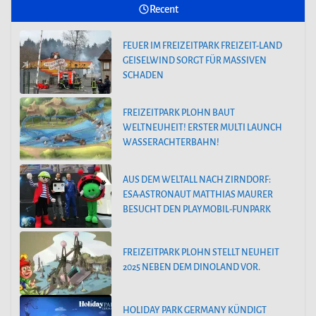
Recent
FREIZEITPARK PLOHN STELLT NEUHEIT
2025 NEBEN DEM DINOLAND VOR.
FEUER IM FREIZEITPARK FREIZEIT-LAND
GEISELWIND SORGT FÜR MASSIVEN
SCHADEN
FREIZEITPARK PLOHN BAUT
WELTNEUHEIT! ERSTER MULTI LAUNCH
WASSERACHTERBAHN!
AUS DEM WELTALL NACH ZIRNDORF:
ESA-ASTRONAUT MATTHIAS MAURER
BESUCHT DEN PLAYMOBIL-FUNPARK
FREIZEITPARK PLOHN STELLT NEUHEIT
2025 NEBEN DEM DINOLAND VOR.
HOLIDAY PARK GERMANY KÜNDIGT