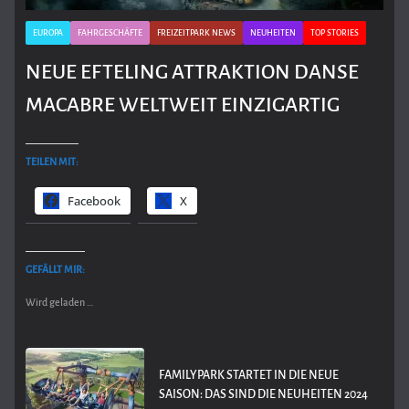
EUROPA
FAHRGESCHÄFTE
FREIZEITPARK NEWS
NEUHEITEN
TOP STORIES
NEUE EFTELING ATTRAKTION DANSE
MACABRE WELTWEIT EINZIGARTIG
TEILEN MIT:
Facebook
X
GEFÄLLT MIR:
Wird geladen …
FAMILYPARK STARTET IN DIE NEUE
SAISON: DAS SIND DIE NEUHEITEN 2024