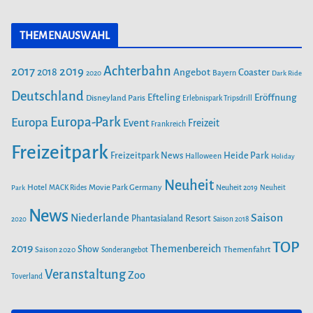
a
n
o
c
s
u
NEUE ACHTERBAHN „VOLTRON NEVERA POWERED BY RIMAC“
THEMENAUSWAHL
e
t
T
AB 26. APRIL IM EUROPA-PARK
b
a
u
Achterbahn
2017
2019
2018
Angebot
Coaster
Bayern
2020
Dark Ride
o
g
b
SAISONSTART IM PLAYMOBIL-FUNPARK
o
Deutschland
r
e
Efteling
Eröffnung
Disneyland Paris
Erlebnispark Tripsdrill
k
a
Europa-Park
Europa
Event
Freizeit
Frankreich
m
FEUER IM FREIZEITPARK FREIZEIT-LAND GEISELWIND SORGT
Freizeitpark
FÜR MASSIVEN SCHADEN
Heide Park
Freizeitpark News
Halloween
Holiday
Neuheit
Hotel
Movie Park Germany
Park
MACK Rides
Neuheit 2019
Neuheit
FREIZEITPARK PLOHN BAUT WELTNEUHEIT! ERSTER MULTI
LAUNCH WASSERACHTERBAHN!
News
Saison
Niederlande
Phantasialand
Resort
2020
Saison 2018
TOP
2019
Themenbereich
Show
Saison 2020
Themenfahrt
Sonderangebot
AUS DEM WELTALL NACH ZIRNDORF:
ESA-ASTRONAUT MATTHIAS MAURER
Veranstaltung
Zoo
Toverland
BESUCHT DEN PLAYMOBIL-FUNPARK