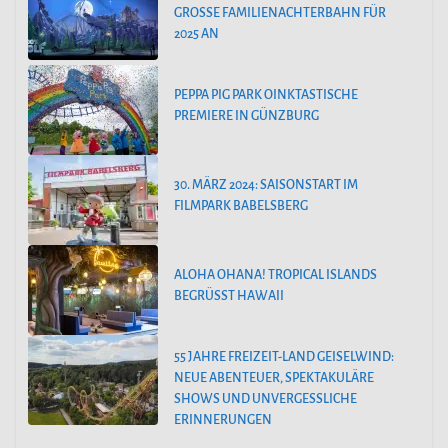
GROSSE FAMILIENACHTERBAHN FÜR 2
025 AN
PEPPA PIG PARK OINKTASTISCHE
PREMIERE IN GÜNZBURG
30. MÄRZ 2024: SAISONSTART IM
FILMPARK BABELSBERG
ALOHA OHANA! TROPICAL ISLANDS
BEGRÜSST HAWAII
55 JAHRE FREIZEIT-LAND GEISELWIND:
NEUE ABENTEUER, SPEKTAKULÄRE
SHOWS UND UNVERGESSLICHE
ERINNERUNGEN