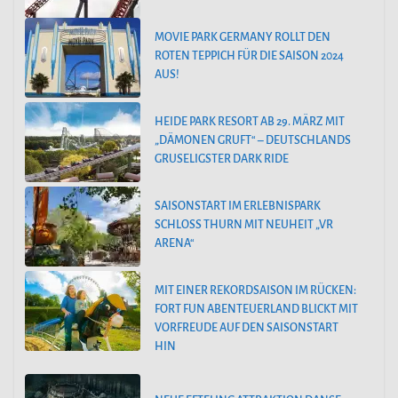
MOVIE PARK GERMANY ROLLT DEN
ROTEN TEPPICH FÜR DIE SAISON 2024
AUS!
HEIDE PARK RESORT AB 29. MÄRZ MIT
„DÄMONEN GRUFT“ – DEUTSCHLANDS
GRUSELIGSTER DARK RIDE
SAISONSTART IM ERLEBNISPARK
SCHLOSS THURN MIT NEUHEIT „VR
ARENA“
MIT EINER REKORDSAISON IM RÜCKEN:
FORT FUN ABENTEUERLAND BLICKT MIT
VORFREUDE AUF DEN SAISONSTART
HIN