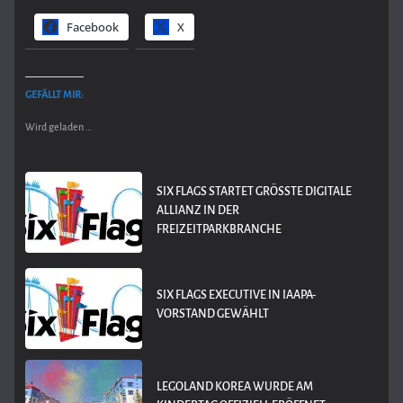
Facebook
X
GEFÄLLT MIR:
Wird geladen …
SIX FLAGS STARTET GRÖSSTE DIGITALE A
LLIANZ IN DER F
REIZEITPARKBRANCHE
SIX FLAGS EXECUTIVE IN IAAPA-
VORSTAND GEWÄHLT
LEGOLAND KOREA WURDE AM