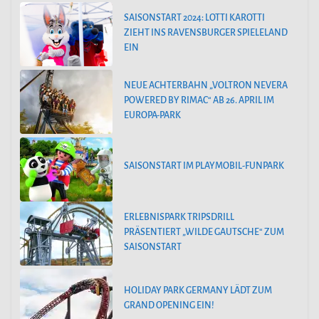
SAISONSTART 2024: LOTTI KAROTTI
ZIEHT INS RAVENSBURGER SPIELELAND
EIN
NEUE ACHTERBAHN „VOLTRON NEVERA
POWERED BY RIMAC“ AB 26. APRIL IM
EUROPA-PARK
SAISONSTART IM PLAYMOBIL-FUNPARK
ERLEBNISPARK TRIPSDRILL
PRÄSENTIERT „WILDE GAUTSCHE“ ZUM
SAISONSTART
HOLIDAY PARK GERMANY LÄDT ZUM
GRAND OPENING EIN!