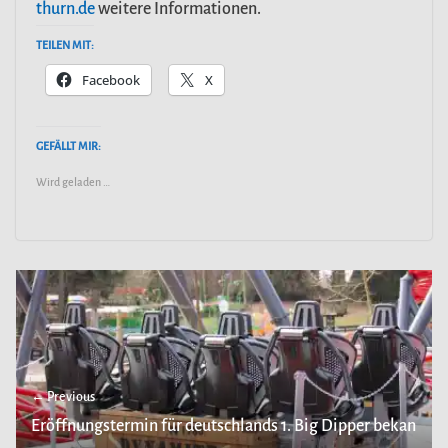
thurn.de
weitere Informationen.
TEILEN MIT:
Facebook
X
GEFÄLLT MIR:
Wird geladen …
← Previous
Eröffnungstermin für deutschlands 1. Big Dipper bekan