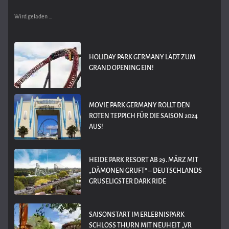
Wird geladen …
HOLIDAY PARK GERMANY LÄDT ZUM
GRAND OPENING EIN!
MOVIE PARK GERMANY ROLLT DEN
ROTEN TEPPICH FÜR DIE SAISON 2024
AUS!
HEIDE PARK RESORT AB 29. MÄRZ MIT
„DÄMONEN GRUFT“ – DEUTSCHLANDS
GRUSELIGSTER DARK RIDE
SAISONSTART IM ERLEBNISPARK
SCHLOSS THURN MIT NEUHEIT „VR