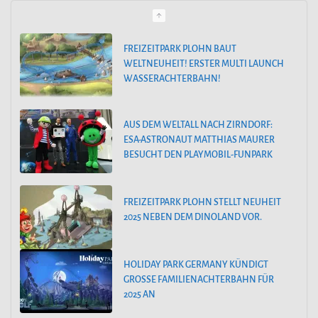
g
o
AUS DEM WELTALL NACH ZIRNDORF:
ESA-ASTRONAUT MATTHIAS MAURER
r
BESUCHT DEN PLAYMOBIL-FUNPARK
i
e
FREIZEITPARK PLOHN STELLT NEUHEIT
n
2025 NEBEN DEM DINOLAND VOR.
HOLIDAY PARK GERMANY KÜNDIGT
GROSSE FAMILIENACHTERBAHN FÜR 2
025 AN
PEPPA PIG PARK OINKTASTISCHE PREMIERE IN GÜNZBURG
30. MÄRZ 2024: SAISONSTART IM FILMPARK BABELSBERG