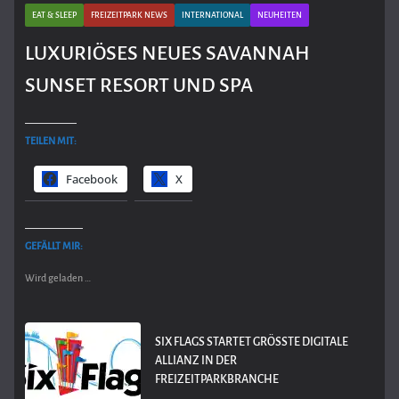
EAT & SLEEP
FREIZEITPARK NEWS
INTERNATIONAL
NEUHEITEN
LUXURIÖSES NEUES SAVANNAH
SUNSET RESORT UND SPA
TEILEN MIT:
Facebook
X
GEFÄLLT MIR:
Wird geladen …
SIX FLAGS STARTET GRÖSSTE DIGITALE A
LLIANZ IN DER F
REIZEITPARKBRANCHE