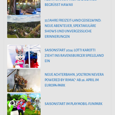
BEGRÜSST HAWAII
55 JAHRE FREIZEIT-LAND GEISELWIND:
NEUE ABENTEUER, SPEKTAKULÄRE
SHOWS UND UNVERGESSLICHE
ERINNERUNGEN
SAISONSTART 2024: LOTTI KAROTTI
ZIEHT INS RAVENSBURGER SPIELELAND
EIN
NEUE ACHTERBAHN „VOLTRON NEVERA
POWERED BY RIMAC“ AB 26. APRIL IM
EUROPA-PARK
SAISONSTART IM PLAYMOBIL-FUNPARK