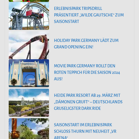
ERLEBNISPARK TRIPSDRILL
PRÄSENTIERT „WILDE GAUTSCHE“ ZUM
SAISONSTART
HOLIDAY PARK GERMANY LÄDT ZUM
GRAND OPENING EIN!
MOVIE PARK GERMANY ROLLT DEN
ROTEN TEPPICH FÜR DIE SAISON 2024
AUS!
HEIDE PARK RESORT AB 29. MÄRZ MIT
„DÄMONEN GRUFT“ – DEUTSCHLANDS
GRUSELIGSTER DARK RIDE
SAISONSTART IM ERLEBNISPARK
SCHLOSS THURN MIT NEUHEIT „VR
ARENA“