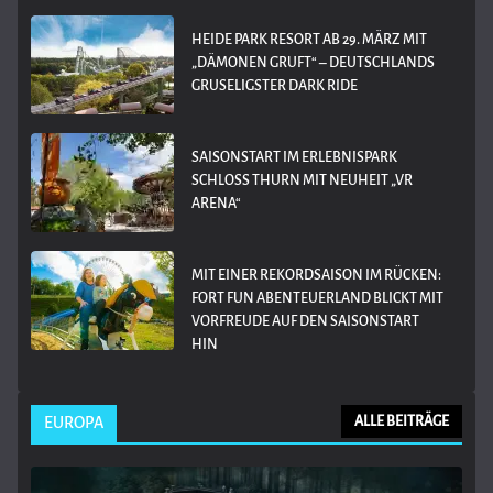
HEIDE PARK RESORT AB 29. MÄRZ MIT
„DÄMONEN GRUFT“ – DEUTSCHLANDS
GRUSELIGSTER DARK RIDE
SAISONSTART IM ERLEBNISPARK
SCHLOSS THURN MIT NEUHEIT „VR
ARENA“
MIT EINER REKORDSAISON IM RÜCKEN:
FORT FUN ABENTEUERLAND BLICKT MIT
VORFREUDE AUF DEN SAISONSTART
HIN
EUROPA
ALLE BEITRÄGE