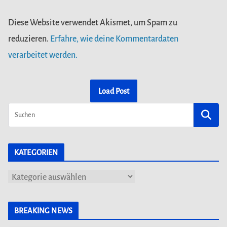
Diese Website verwendet Akismet, um Spam zu
reduzieren.
Erfahre, wie deine Kommentardaten
verarbeitet werden.
Load Post
KATEGORIEN
K
a
t
BREAKING NEWS
e