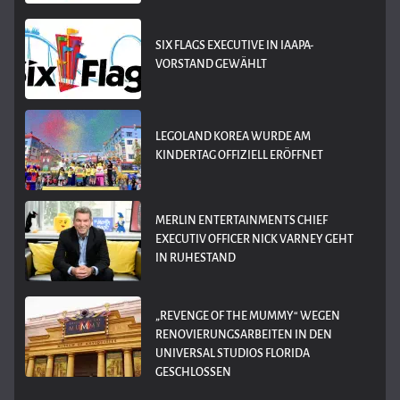
SIX FLAGS EXECUTIVE IN IAAPA-
VORSTAND GEWÄHLT
LEGOLAND KOREA WURDE AM
KINDERTAG OFFIZIELL ERÖFFNET
MERLIN ENTERTAINMENTS CHIEF
EXECUTIV OFFICER NICK VARNEY GEHT
IN RUHESTAND
„REVENGE OF THE MUMMY“ WEGEN
RENOVIERUNGSARBEITEN IN DEN
UNIVERSAL STUDIOS FLORIDA
GESCHLOSSEN