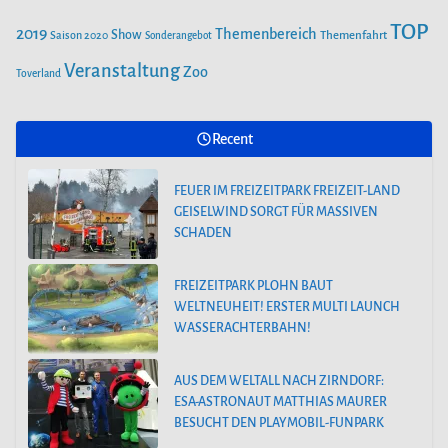
FEUER IM FREIZEITPARK FREIZEIT-LAND
GEISELWIND SORGT FÜR MASSIVEN
TOP
2019
Themenbereich
Show
Saison 2020
Themenfahrt
Sonderangebot
SCHADEN
Veranstaltung
Zoo
Toverland
Recent
FEUER IM FREIZEITPARK FREIZEIT-LAND
GEISELWIND SORGT FÜR MASSIVEN
SCHADEN
FREIZEITPARK PLOHN BAUT
WELTNEUHEIT! ERSTER MULTI LAUNCH
WASSERACHTERBAHN!
AUS DEM WELTALL NACH ZIRNDORF:
ESA-ASTRONAUT MATTHIAS MAURER
BESUCHT DEN PLAYMOBIL-FUNPARK