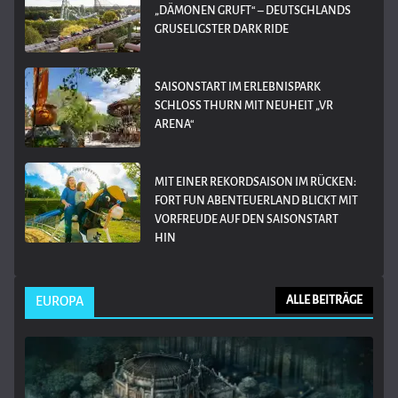
„DÄMONEN GRUFT“ – DEUTSCHLANDS
GRUSELIGSTER DARK RIDE
SAISONSTART IM ERLEBNISPARK
SCHLOSS THURN MIT NEUHEIT „VR
ARENA“
MIT EINER REKORDSAISON IM RÜCKEN:
FORT FUN ABENTEUERLAND BLICKT MIT
VORFREUDE AUF DEN SAISONSTART
HIN
EUROPA
ALLE BEITRÄGE