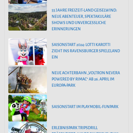
55 JAHRE FREIZEIT-LAND GEISELWIND:
NEUE ABENTEUER, SPEKTAKULÄRE
SHOWS UND UNVERGESSLICHE
ERINNERUNGEN
SAISONSTART 2024: LOTTI KAROTTI
ZIEHT INS RAVENSBURGER SPIELELAND
EIN
NEUE ACHTERBAHN „VOLTRON NEVERA
POWERED BY RIMAC“ AB 26. APRIL IM
EUROPA-PARK
SAISONSTART IM PLAYMOBIL-FUNPARK
ERLEBNISPARK TRIPSDRILL