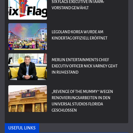
SIX FLAGS EXECUTIVE IN IAAPA-
VORSTAND GEWÄHLT
LEGOLAND KOREA WURDE AM
KINDERTAG OFFIZIELL ERÖFFNET
MERLIN ENTERTAINMENTS CHIEF
EXECUTIV OFFICER NICK VARNEY GEHT
IN RUHESTAND
„REVENGE OF THE MUMMY“ WEGEN
RENOVIERUNGSARBEITEN IN DEN
UNIVERSAL STUDIOS FLORIDA
GESCHLOSSEN
USEFUL LINKS