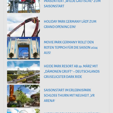
PRÄSENTIERT „WILDE GAUTSCHE“ ZUM
SAISONSTART
HOLIDAY PARK GERMANY LÄDT ZUM
GRAND OPENING EIN!
MOVIE PARK GERMANY ROLLT DEN
ROTEN TEPPICH FÜR DIE SAISON 2024
AUS!
HEIDE PARK RESORT AB 29. MÄRZ MIT
„DÄMONEN GRUFT“ – DEUTSCHLANDS
GRUSELIGSTER DARK RIDE
SAISONSTART IM ERLEBNISPARK
SCHLOSS THURN MIT NEUHEIT „VR
ARENA“