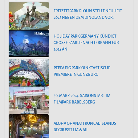
FREIZEITPARK PLOHN STELLT NEUHEIT
2025 NEBEN DEM DINOLAND VOR.
HOLIDAY PARK GERMANY KÜNDIGT
GROSSE FAMILIENACHTERBAHN FÜR 2
025 AN
PEPPA PIG PARK OINKTASTISCHE
PREMIERE IN GÜNZBURG
30. MÄRZ 2024: SAISONSTART IM
FILMPARK BABELSBERG
ALOHA OHANA! TROPICAL ISLANDS
BEGRÜSST HAWAII