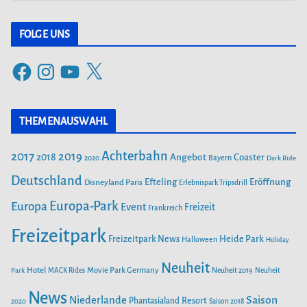
ALOHA OHANA! TROPICAL ISLANDS BEGRÜSST HAWAII
FOLGE UNS
F
I
Y
X
55 JAHRE FREIZEIT-LAND GEISELWIND: NEUE ABENTEUER,
a
n
o
SPEKTAKULÄRE SHOWS UND UNVERGESSLICHE
ERINNERUNGEN
c
s
u
THEMENAUSWAHL
e
t
T
b
a
u
SAISONSTART 2024: LOTTI KAROTTI ZIEHT INS RAVENSBURGER
Achterbahn
2017
2019
2018
Angebot
Coaster
Bayern
2020
Dark Ride
o
g
b
SPIELELAND EIN
o
Deutschland
r
e
Efteling
Eröffnung
Disneyland Paris
Erlebnispark Tripsdrill
k
a
Europa-Park
Europa
NEUE ACHTERBAHN „VOLTRON NEVERA POWERED BY RIMAC“
Event
Freizeit
Frankreich
m
AB 26. APRIL IM EUROPA-PARK
Freizeitpark
Heide Park
Freizeitpark News
Halloween
Holiday
SAISONSTART IM PLAYMOBIL-FUNPARK
Neuheit
Hotel
Movie Park Germany
Park
MACK Rides
Neuheit 2019
Neuheit
News
Saison
Niederlande
Phantasialand
Resort
2020
Saison 2018