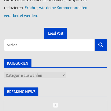
reduzieren.
Erfahre, wie deine Kommentardaten
verarbeitet werden.
Load Post
KATEGORIEN
K
a
t
BREAKING NEWS
FREIZEITPARK PLOHN BAUT
WELTNEUHEIT! ERSTER MULTI LAUNCH
e
WASSERACHTERBAHN!
g