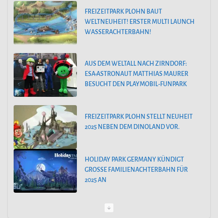
o
AUS DEM WELTALL NACH ZIRNDORF:
r
ESA-ASTRONAUT MATTHIAS MAURER
BESUCHT DEN PLAYMOBIL-FUNPARK
i
e
FREIZEITPARK PLOHN STELLT NEUHEIT
n
2025 NEBEN DEM DINOLAND VOR.
HOLIDAY PARK GERMANY KÜNDIGT
GROSSE FAMILIENACHTERBAHN FÜR 2
025 AN
PEPPA PIG PARK OINKTASTISCHE
PREMIERE IN GÜNZBURG
30. MÄRZ 2024: SAISONSTART IM FILMPARK BABELSBERG