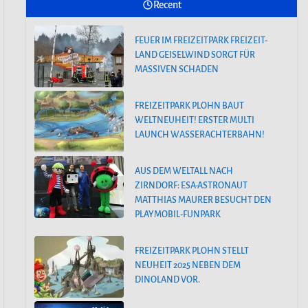
Recent
FEUER IM FREIZEITPARK FREIZEIT-
SAISONSTART IM PLAYMOBIL-
LAND GEISELWIND SORGT FÜR
FUNPARK
MASSIVEN SCHADEN
FEUER IM FREIZEITPARK FREIZEIT-
FREIZEITPARK PLOHN BAUT
LAND GEISELWIND SORGT FÜR
WELTNEUHEIT! ERSTER MULTI
MASSIVEN SCHADEN
LAUNCH WASSERACHTERBAHN!
AUS DEM WELTALL NACH
ZIRNDORF: ESA-ASTRONAUT
MATTHIAS MAURER BESUCHT DEN
PLAYMOBIL-FUNPARK
FREIZEITPARK PLOHN STELLT
NEUHEIT 2025 NEBEN DEM
DINOLAND VOR.