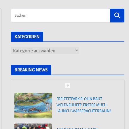
KATEGORIEN
K
a
t
BREAKING NEWS
e
g
o
FREIZEITPARK PLOHN BAUT
WELTNEUHEIT! ERSTER MULTI
r
LAUNCH WASSERACHTERBAHN!
i
e