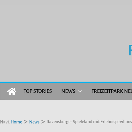
Zum
Inhalt
springen
TOP STORIES
NEWS
FREIZEITPARK NE
Ravensburger Spieleland mit Erlebnispavillons
Navi:
Home
News