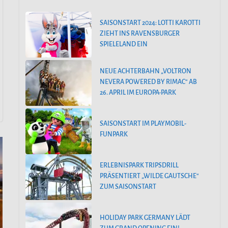
SAISONSTART 2024: LOTTI KAROTTI
ZIEHT INS RAVENSBURGER
SPIELELAND EIN
NEUE ACHTERBAHN „VOLTRON
NEVERA POWERED BY RIMAC“ AB
26. APRIL IM EUROPA-PARK
SAISONSTART IM PLAYMOBIL-
FUNPARK
ERLEBNISPARK TRIPSDRILL
PRÄSENTIERT „WILDE GAUTSCHE“
ZUM SAISONSTART
HOLIDAY PARK GERMANY LÄDT