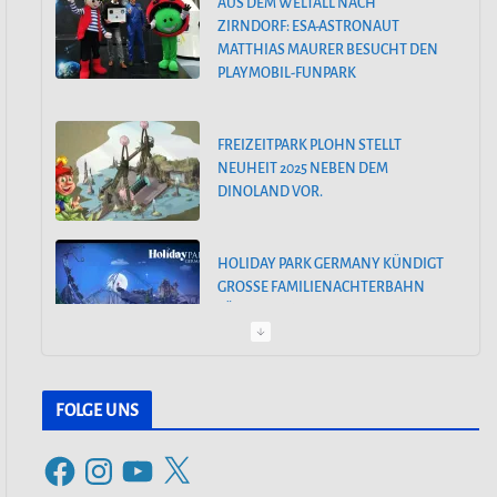
AUS DEM WELTALL NACH
n
ZIRNDORF: ESA-ASTRONAUT
MATTHIAS MAURER BESUCHT DEN
PLAYMOBIL-FUNPARK
FREIZEITPARK PLOHN STELLT
NEUHEIT 2025 NEBEN DEM
DINOLAND VOR.
HOLIDAY PARK GERMANY KÜNDIGT
GROSSE FAMILIENACHTERBAHN F
ÜR 2025 AN
PEPPA PIG PARK OINKTASTISCHE
PREMIERE IN GÜNZBURG
FOLGE UNS
F
I
Y
X
30. MÄRZ 2024: SAISONSTART IM