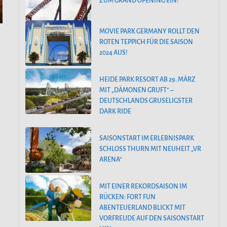
ZUM GRAND OPENING EIN!
MOVIE PARK GERMANY ROLLT DEN
ROTEN TEPPICH FÜR DIE SAISON
2024 AUS!
HEIDE PARK RESORT AB 29. MÄRZ
MIT „DÄMONEN GRUFT“ –
DEUTSCHLANDS GRUSELIGSTER
DARK RIDE
SAISONSTART IM ERLEBNISPARK
SCHLOSS THURN MIT NEUHEIT „VR
ARENA“
MIT EINER REKORDSAISON IM
RÜCKEN: FORT FUN
ABENTEUERLAND BLICKT MIT
VORFREUDE AUF DEN SAISONSTART