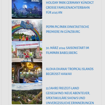
HOLIDAY PARK GERMANY KÜNDIGT
GROSSE FAMILIENACHTERBAHN F
ÜR 2025 AN
PEPPA PIG PARK OINKTASTISCHE
PREMIERE IN GÜNZBURG
30. MÄRZ 2024: SAISONSTART IM
FILMPARK BABELSBERG
ALOHA OHANA! TROPICAL ISLANDS
BEGRÜSST HAWAII
55 JAHRE FREIZEIT-LAND
GEISELWIND: NEUE ABENTEUER,
SPEKTAKULÄRE SHOWS UND
UNVERGESSLICHE ERINNERUNGEN