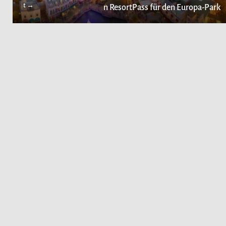
t →
n ResortPass für den Europa-Park