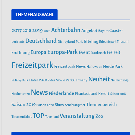
a
n
o
FILMPARK BABELSBERG
c
s
u
THEMENAUSWAHL
e
t
T
b
a
u
ALOHA OHANA! TROPICAL ISLANDS
Achterbahn
2017
2019
2018
BEGRÜSST HAWAII
Angebot
Coaster
Bayern
2020
o
g
b
o
r
Deutschland
e
Efteling
Disneyland Paris
Dark Ride
Erlebnispark Tripsdrill
k
a
55 JAHRE FREIZEIT-LAND
Europa-Park
Europa
Event
Eröffnung
Freizeit
Frankreich
m
GEISELWIND: NEUE ABENTEUER,
Freizeitpark
SPEKTAKULÄRE SHOWS UND
Heide Park
Freizeitpark News
Halloween
UNVERGESSLICHE ERINNERUNGEN
Neuheit
Hotel
Movie Park Germany
Holiday Park
MACK Rides
Neuheit 2019
SAISONSTART 2024: LOTTI KAROTTI
News
Niederlande
Phantasialand
Resort
Neuheit 2020
Saison 2018
ZIEHT INS RAVENSBURGER
SPIELELAND EIN
Saison 2019
Themenbereich
Show
Saison 2020
Sonderangebot
TOP
Veranstaltung
Zoo
Themenfahrt
Toverland
NEUE ACHTERBAHN „VOLTRON
NEVERA POWERED BY RIMAC“ AB
26. APRIL IM EUROPA-PARK