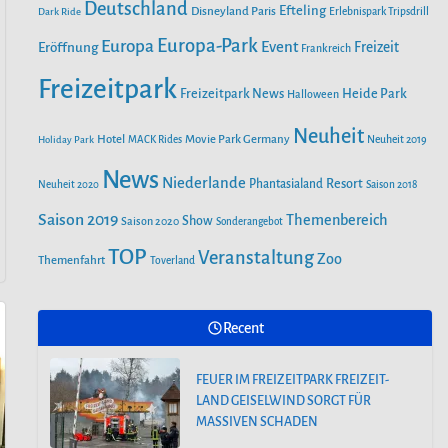
o
r
Deutschland
e
Efteling
Disneyland Paris
Dark Ride
Erlebnispark Tripsdrill
n
k
a
Europa-Park
Europa
Event
Eröffnung
Freizeit
Frankreich
m
Freizeitpark
Heide Park
Freizeitpark News
Halloween
Neuheit
Hotel
Movie Park Germany
Holiday Park
MACK Rides
Neuheit 2019
News
Niederlande
Phantasialand
Resort
Neuheit 2020
Saison 2018
Saison 2019
Themenbereich
Show
Saison 2020
Sonderangebot
TOP
Veranstaltung
Zoo
Themenfahrt
Toverland
Recent
FEUER IM FREIZEITPARK FREIZEIT-
LAND GEISELWIND SORGT FÜR
MASSIVEN SCHADEN